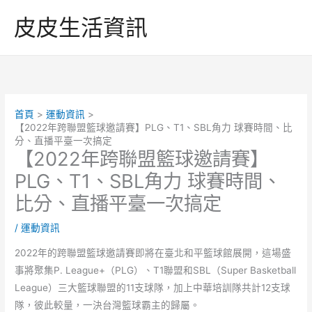
跳
皮皮生活資訊
至
主
要
內
容
首頁
運動資訊
【2022年跨聯盟籃球邀請賽】PLG、T1、SBL角力 球賽時間、比
分、直播平臺一次搞定
【2022年跨聯盟籃球邀請賽】
PLG、T1、SBL角力 球賽時間、
比分、直播平臺一次搞定
/
運動資訊
2022年的跨聯盟籃球邀請賽即將在臺北和平籃球館展開，這場盛
事將聚集P. League+（PLG）、T1聯盟和SBL（Super Basketball
League）三大籃球聯盟的11支球隊，加上中華培訓隊共計12支球
隊，彼此較量，一決台灣籃球霸主的歸屬。