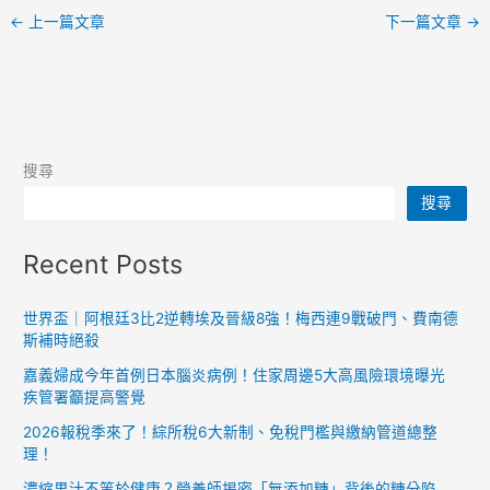
←
上一篇文章
下一篇文章
→
搜尋
搜尋
Recent Posts
世界盃｜阿根廷3比2逆轉埃及晉級8強！梅西連9戰破門、費南德
斯補時絕殺
嘉義婦成今年首例日本腦炎病例！住家周邊5大高風險環境曝光
疾管署籲提高警覺
2026報稅季來了！綜所稅6大新制、免稅門檻與繳納管道總整
理！
濃縮果汁不等於健康？營養師揭密「無添加糖」背後的糖分陷