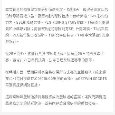
本次賽事的預賽將採用分組循環制度，為期8天，取得分組前四名
的球隊將晉級八強。預賽A組的球隊包括T1台啤英熊、SBL彰化柏
力力、SBL裕隆納智捷、PLG RISING STARS聯隊、T1臺南台鋼獵
鷹和中華培訓隊；而預賽B組的球隊則有SBL台灣啤酒、T1桃園雲
豹、PLG新竹街口攻城獅、T1新北中信特攻、T1臺中太陽和SBL臺
灣銀行。
從25日開始，將進行八強的單淘汰賽，接著是26日的四強準決
賽，最後在27日舉行決賽，決定首屆跨聯盟賽事的冠軍。
在轉播方面，愛爾達體育台將提供所有比賽的直播服務，緯來體
育台則每日提供17:00和19:00場次的直播，而GETWIN SPORTS
平臺將提供網路直播。
這場跨聯盟籃球邀請賽無疑將成為籃球迷的盛宴，讓我們期待這
些豪強之間的精彩對決，並共同見證台灣籃球的蓬勃發展。