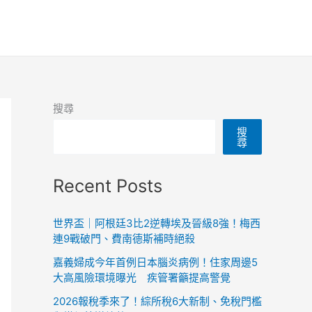
搜尋
搜
尋
Recent Posts
世界盃｜阿根廷3比2逆轉埃及晉級8強！梅西
連9戰破門、費南德斯補時絕殺
嘉義婦成今年首例日本腦炎病例！住家周邊5
大高風險環境曝光 疾管署籲提高警覺
2026報稅季來了！綜所稅6大新制、免稅門檻