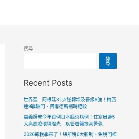
搜尋
搜
尋
Recent Posts
世界盃｜阿根廷3比2逆轉埃及晉級8強！梅西
連9戰破門、費南德斯補時絕殺
嘉義婦成今年首例日本腦炎病例！住家周邊5
大高風險環境曝光 疾管署籲提高警覺
2026報稅季來了！綜所稅6大新制、免稅門檻