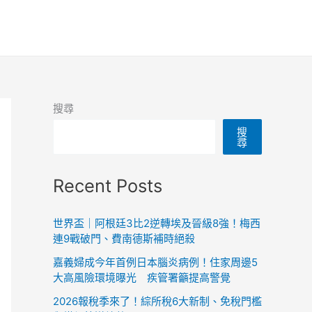
搜尋
搜
尋
Recent Posts
世界盃｜阿根廷3比2逆轉埃及晉級8強！梅西
連9戰破門、費南德斯補時絕殺
嘉義婦成今年首例日本腦炎病例！住家周邊5
大高風險環境曝光 疾管署籲提高警覺
2026報稅季來了！綜所稅6大新制、免稅門檻