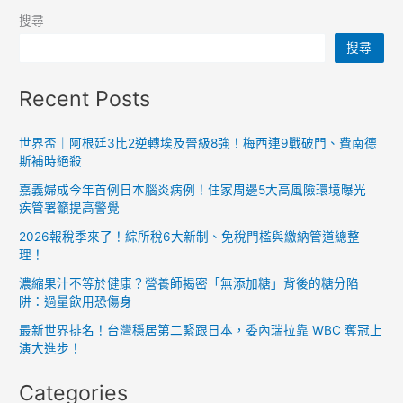
搜尋
搜尋
Recent Posts
世界盃｜阿根廷3比2逆轉埃及晉級8強！梅西連9戰破門、費南德
斯補時絕殺
嘉義婦成今年首例日本腦炎病例！住家周邊5大高風險環境曝光
疾管署籲提高警覺
2026報稅季來了！綜所稅6大新制、免稅門檻與繳納管道總整
理！
濃縮果汁不等於健康？營養師揭密「無添加糖」背後的糖分陷
阱：過量飲用恐傷身
最新世界排名！台灣穩居第二緊跟日本，委內瑞拉靠 WBC 奪冠上
演大進步！
Categories