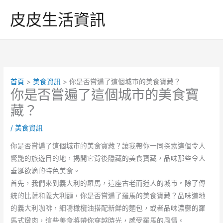
跳
皮皮生活資訊
至
主
要
內
容
首頁
美食資訊
你是否嘗遍了這個城市的美食寶藏？
你是否嘗遍了這個城市的美食寶
藏？
/
美食資訊
你是否嘗遍了這個城市的美食寶藏？讓我帶你一同探索這個令人
驚艷的旅遊目的地，揭開它背後隱藏的美食寶藏，品味那些令人
垂涎欲滴的特色美食。
首先，我們來到義大利的羅馬，這座古老而迷人的城市。除了傳
統的比薩和義大利麵，你是否嘗遍了羅馬的美食寶藏？品味道地
的義大利咖啡，細嚼橄欖油搭配新鮮的麵包，或者品味濃鬱的羅
馬式燉肉，這些美食將帶你穿越時光，感受羅馬的風情。