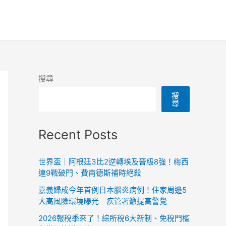
搜尋
搜
尋
Recent Posts
世界盃｜阿根廷3比2逆轉埃及晉級8強！梅西
連9戰破門、費南德斯補時絕殺
嘉義婦成今年首例日本腦炎病例！住家周邊5
大高風險環境曝光 疾管署籲提高警覺
2026報稅季來了！綜所稅6大新制、免稅門檻