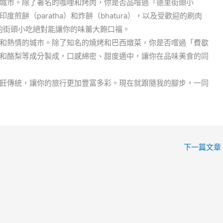
城市。除了著名的咖哩和烤肉，你是否品嚐過「德里街頭小
餅（paratha）和炸餅（bhatura），以及受歡迎的刷肉
道地的街頭小吃絕對能讓你的味蕾大飽口福。
和熱情的城市。除了知名的燒烤和巴西燉菜，你是否嚐過「費歇
和酪梨等成分製成，口感綿密、甜度適中，讓你在品味美食的同
飪傳統，讓你的旅行更加豐富多彩。現在就跟隨我的腳步，一同
下一篇文章