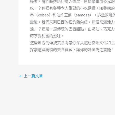
接著，我們將造訪印度的德里，這個繁華而多元的
吃」？這裡有各種令人垂涎的小吃選擇，如香辣的印度煎
串（kebab）和油炸豆餅（samosa）。這些
最後，我們來到巴西的裡約熱內盧，這個充滿活力
達」？這是一道傳統的巴西甜點，由奶油、巧克力
時享受甜蜜的滋味。
這些地方的傳統美食將帶你深入體驗當地文化和烹
探索這些獨特的美食寶藏，讓你的味蕾為之驚艷！
←
上一篇文章