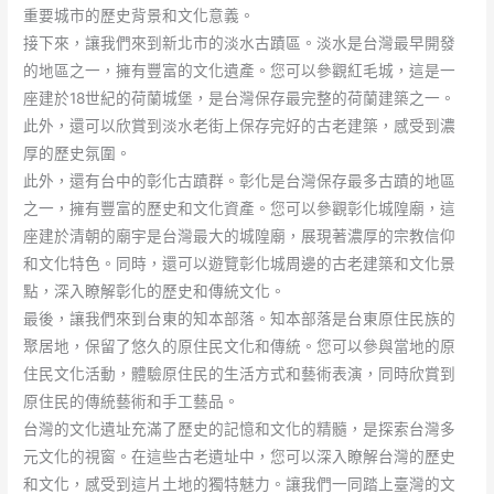
重要城市的歷史背景和文化意義。
接下來，讓我們來到新北市的淡水古蹟區。淡水是台灣最早開發
的地區之一，擁有豐富的文化遺產。您可以參觀紅毛城，這是一
座建於18世紀的荷蘭城堡，是台灣保存最完整的荷蘭建築之一。
此外，還可以欣賞到淡水老街上保存完好的古老建築，感受到濃
厚的歷史氛圍。
此外，還有台中的彰化古蹟群。彰化是台灣保存最多古蹟的地區
之一，擁有豐富的歷史和文化資產。您可以參觀彰化城隍廟，這
座建於清朝的廟宇是台灣最大的城隍廟，展現著濃厚的宗教信仰
和文化特色。同時，還可以遊覽彰化城周邊的古老建築和文化景
點，深入瞭解彰化的歷史和傳統文化。
最後，讓我們來到台東的知本部落。知本部落是台東原住民族的
聚居地，保留了悠久的原住民文化和傳統。您可以參與當地的原
住民文化活動，體驗原住民的生活方式和藝術表演，同時欣賞到
原住民的傳統藝術和手工藝品。
台灣的文化遺址充滿了歷史的記憶和文化的精髓，是探索台灣多
元文化的視窗。在這些古老遺址中，您可以深入瞭解台灣的歷史
和文化，感受到這片土地的獨特魅力。讓我們一同踏上臺灣的文