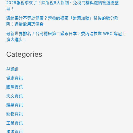
2026報稅季來了！綜所稅6大新制、免稅門檻與繳納管道總整
理！
濃縮果汁不等於健康？營養師揭密「無添加糖」背後的糖分陷
阱：過量飲用恐傷身
最新世界排名！台灣穩居第二緊跟日本，委內瑞拉靠 WBC 奪冠上
演大進步！
Categories
AI資訊
健康資訊
國際資訊
天文資訊
娛樂資訊
寵物資訊
工業資訊
旅遊資訊