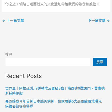
化之旅，領略古老而迷人的文化遺址帶給我們的啟發和感動。
←
上一篇文章
下一篇文章
→
搜尋
搜尋
Recent Posts
世界盃｜阿根廷3比2逆轉埃及晉級8強！梅西連9戰破門、費南德
斯補時絕殺
嘉義婦成今年首例日本腦炎病例！住家周邊5大高風險環境曝光
疾管署籲提高警覺