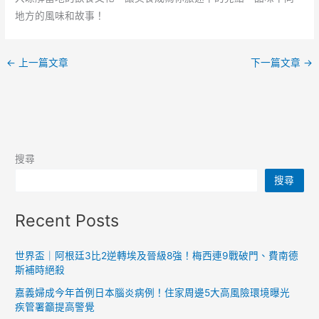
地方的風味和故事！
←
上一篇文章
下一篇文章
→
搜尋
搜尋
Recent Posts
世界盃｜阿根廷3比2逆轉埃及晉級8強！梅西連9戰破門、費南德
斯補時絕殺
嘉義婦成今年首例日本腦炎病例！住家周邊5大高風險環境曝光
疾管署籲提高警覺