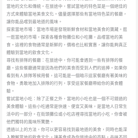
當地的文化和傳統。在旅途中，嘗試當地的特色菜是一個絕佳的
方式來體驗當地美食文化。儘量選擇那些有當地特色菜的餐廳，
讓你能品嚐到最地道的風味。
探索當地市場：當地市場是發現新鮮食材和當地美食的寶藏。逛
一逛當地的市場，探索各種食物攤位和小吃攤，品嚐當地的美
食。這裡的食物通常是新鮮的，價格也比較實惠，讓你能夠真正
體驗到當地的飲食文化。
尋找有排隊的餐廳：在旅途中，你可能會遇到一些有排隊的餐
廳。這些餐廳通常是因為他們的美食而受到人們的追捧。如果你
看到有人排隊等候用餐，這可能是一個暗示這家餐廳有著美味的
食物。勇敢地加入排隊的行列，享受這家餐廳帶給你的美食體
驗。
嘗試當地小吃：除了正餐之外，當地的小吃也是一個不可錯過的
美食體驗。這些小吃通常是快速、便宜又美味，是當地人日常生
活中的一部分。在街頭攤位或小吃店裡尋找當地的小吃，你會被
他們獨特的風味所驚艷。
透過以上的方法，你可以更容易找到最地道的美食，同時也能深
入瞭解當地的飲食文化。讓美食成為你旅途中的亮點，品味不同