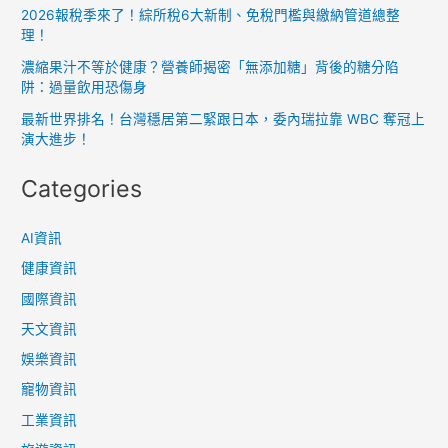
2026報稅季來了！綜所稅6大新制、免稅門檻與繳納管道總整
理！
濃縮果汁不等於健康？營養師揭密「無添加糖」背後的糖分陷
阱：過量飲用恐傷身
最新世界排名！台灣穩居第二緊跟日本，委內瑞拉靠 WBC 奪冠上
演大進步！
Categories
AI資訊
健康資訊
國際資訊
天文資訊
娛樂資訊
寵物資訊
工業資訊