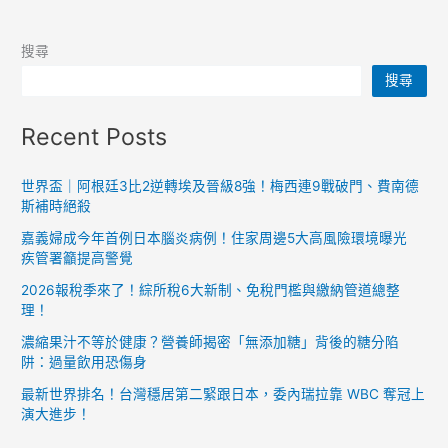
搜尋
搜尋
Recent Posts
世界盃｜阿根廷3比2逆轉埃及晉級8強！梅西連9戰破門、費南德
斯補時絕殺
嘉義婦成今年首例日本腦炎病例！住家周邊5大高風險環境曝光
疾管署籲提高警覺
2026報稅季來了！綜所稅6大新制、免稅門檻與繳納管道總整
理！
濃縮果汁不等於健康？營養師揭密「無添加糖」背後的糖分陷
阱：過量飲用恐傷身
最新世界排名！台灣穩居第二緊跟日本，委內瑞拉靠 WBC 奪冠上
演大進步！