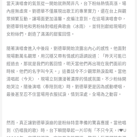
當天演唱會的氣氛從一開始就熱鬧非凡，台下粉絲熱情高漲，場
內座無虛席。劉德華不僅展現出歌王的專業實力，還在台上與觀
眾頻繁互動，讓場面更加溫馨。皮編注意到，在這場演唱會中，
劉德華特地和男粉絲對唱經典歌曲〈冰雨〉，並特別獻給現場的
女粉絲們，創造了滿滿的甜蜜回憶。
隨著演唱會進入中後段，劉德華開始流露出內心的感性。他面對
現場數萬名觀眾，用沉穩又帶有情感的語調說道：「昨天可能已
經過去，那就是我們的舊回憶，明天當他們再出現在我們面前的
時候，他們的名字叫今天。」這番話令不少觀眾熱淚盈眶。當他
清唱起〈今天〉，現場立刻瀰漫著濃厚的情感氛圍，不少粉絲開
始哭泣，隨後演唱〈奉陪到底〉時，劉德華更是因為感動哽咽，
最後甚至忍不住當場用衣服拭淚，情到深處，全場為之動容。
然而，真正讓劉德華淚崩的是粉絲特意準備的驚喜應援。當他唱
到〈仍唱我的歌〉時，台下瞬間舉起一片印有「不只今天，I♥U