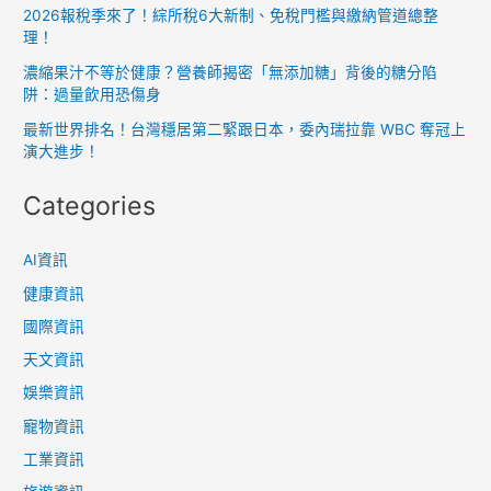
2026報稅季來了！綜所稅6大新制、免稅門檻與繳納管道總整
理！
濃縮果汁不等於健康？營養師揭密「無添加糖」背後的糖分陷
阱：過量飲用恐傷身
最新世界排名！台灣穩居第二緊跟日本，委內瑞拉靠 WBC 奪冠上
演大進步！
Categories
AI資訊
健康資訊
國際資訊
天文資訊
娛樂資訊
寵物資訊
工業資訊