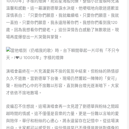
10000年」字樣的燈牌，宛如星海般閃爍，整個小巨蛋頓時充滿
溫馨和感動。這一幕讓劉德華淚水決堤，他哽咽地向歌迷道歉並
深情表白：「只要你們願意，我就繼續唱，只要你們願意，我就
一直拍，只要你們願意，我永遠陪著你們。我想你們看到我120
歲，因為我想看你們變老。」這份深情告白感動了無數歌迷，現
場再度爆發出一片哭聲與掌聲。
演唱會最終在一片充滿愛與不捨的氣氛中結束，但粉絲的熱情卻
久久不退散。當劉德華下台後，現場仍然響起一陣陣的「安可」
聲，粉絲們心中的不捨難以形容，直到舞台燈光逐漸暗下，大家
才依依不捨地散場。
皮編忍不住想說，這場演唱會再一次見證了劉德華與粉絲之間超
越時間的情感。這不僅僅是音樂的力量，更是一份難以言喻的愛
與陪伴，華仔和粉絲的心連心，將永遠留存在記憶中。從這場演
出中，大家都可以感受到，這份情誼早已不僅僅是歌迷對偶像的