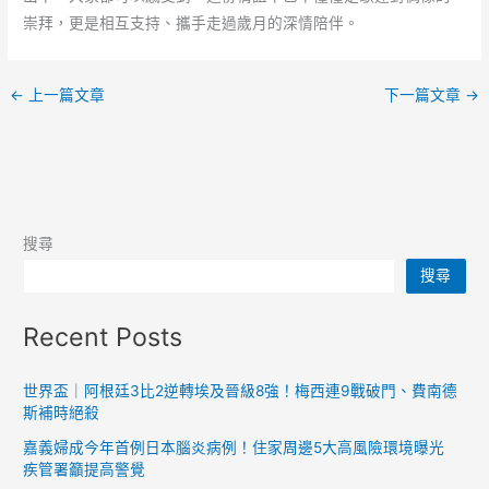
崇拜，更是相互支持、攜手走過歲月的深情陪伴。
←
上一篇文章
下一篇文章
→
搜尋
搜尋
Recent Posts
世界盃｜阿根廷3比2逆轉埃及晉級8強！梅西連9戰破門、費南德
斯補時絕殺
嘉義婦成今年首例日本腦炎病例！住家周邊5大高風險環境曝光
疾管署籲提高警覺