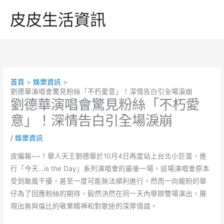
跳
皮皮生活資訊
至
主
要
內
容
首頁
娛樂資訊
劉德華演唱會驚見粉絲「不朽愛意」！深情告白引全場淚崩
劉德華演唱會驚見粉絲「不朽愛
意」！深情告白引全場淚崩
/
娛樂資訊
皮編報~~！華人天王劉德華於10月4日再度站上台北小巨蛋，進
行「今天…is the Day」系列演唱會的最後一場。這場演唱會原本
受到颱風干擾，甚至一度可能無法順利進行，然而一向寵粉的華
仔為了回應粉絲的期待，毅然決然在同一天內舉辦雙場演出，展
現出無與倫比的敬業精神和對歌迷的深厚情誼。