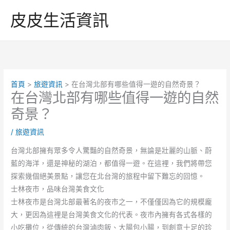
跳
皮皮生活資訊
至
主
要
內
容
首頁
旅遊資訊
在台灣北部有哪些值得一遊的自然奇景？
在台灣北部有哪些值得一遊的自然
奇景？
/
旅遊資訊
台灣北部擁有眾多令人驚豔的自然奇景，無論是壯麗的山脈、蔚
藍的海洋，還是神秘的湖泊，都值得一遊。在這裡，我們將帶您
探索幾個絕美景點，讓您在北台灣的旅程中留下難忘的回憶。
士林夜市，品味台灣美食文化
士林夜市是台灣北部最著名的夜市之一，不僅僅因為它的規模龐
大，更因為這裡是台灣美食文化的代表。夜市內擁有各式各樣的
小吃攤位，從傳統的台灣滷肉飯、大腸包小腸，到創意十足的珍