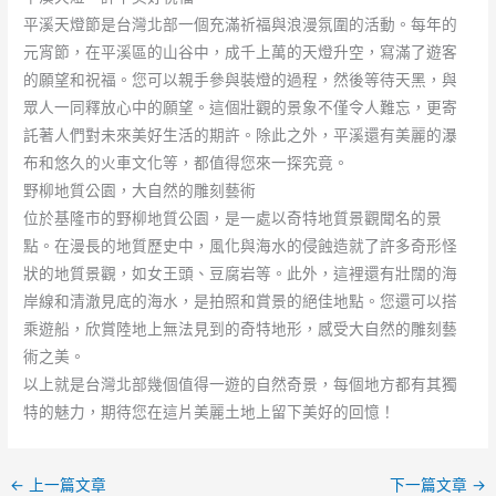
平溪天燈節是台灣北部一個充滿祈福與浪漫氛圍的活動。每年的
元宵節，在平溪區的山谷中，成千上萬的天燈升空，寫滿了遊客
的願望和祝福。您可以親手參與裝燈的過程，然後等待天黑，與
眾人一同釋放心中的願望。這個壯觀的景象不僅令人難忘，更寄
託著人們對未來美好生活的期許。除此之外，平溪還有美麗的瀑
布和悠久的火車文化等，都值得您來一探究竟。
野柳地質公園，大自然的雕刻藝術
位於基隆市的野柳地質公園，是一處以奇特地質景觀聞名的景
點。在漫長的地質歷史中，風化與海水的侵蝕造就了許多奇形怪
狀的地質景觀，如女王頭、豆腐岩等。此外，這裡還有壯闊的海
岸線和清澈見底的海水，是拍照和賞景的絕佳地點。您還可以搭
乘遊船，欣賞陸地上無法見到的奇特地形，感受大自然的雕刻藝
術之美。
以上就是台灣北部幾個值得一遊的自然奇景，每個地方都有其獨
特的魅力，期待您在這片美麗土地上留下美好的回憶！
←
上一篇文章
下一篇文章
→