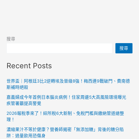
搜尋
搜尋
Recent Posts
世界盃｜阿根廷3比2逆轉埃及晉級8強！梅西連9戰破門、費南德
斯補時絕殺
嘉義婦成今年首例日本腦炎病例！住家周邊5大高風險環境曝光
疾管署籲提高警覺
2026報稅季來了！綜所稅6大新制、免稅門檻與繳納管道總整
理！
濃縮果汁不等於健康？營養師揭密「無添加糖」背後的糖分陷
阱：過量飲用恐傷身