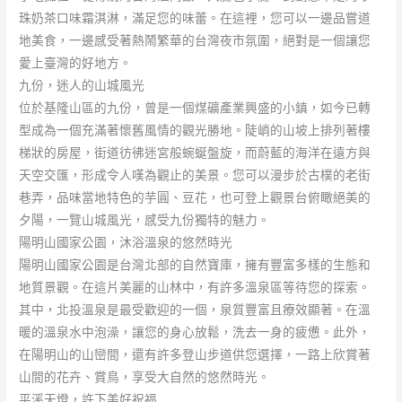
珠奶茶口味霜淇淋，滿足您的味蕾。在這裡，您可以一邊品嘗道
地美食，一邊感受著熱鬧繁華的台灣夜市氛圍，絕對是一個讓您
愛上臺灣的好地方。
九份，迷人的山城風光
位於基隆山區的九份，曾是一個煤礦產業興盛的小鎮，如今已轉
型成為一個充滿著懷舊風情的觀光勝地。陡峭的山坡上排列著樓
梯狀的房屋，街道彷彿迷宮般蜿蜒盤旋，而蔚藍的海洋在遠方與
天空交匯，形成令人嘆為觀止的美景。您可以漫步於古樸的老街
巷弄，品味當地特色的芋圓、豆花，也可登上觀景台俯瞰絕美的
夕陽，一覽山城風光，感受九份獨特的魅力。
陽明山國家公園，沐浴溫泉的悠然時光
陽明山國家公園是台灣北部的自然寶庫，擁有豐富多樣的生態和
地質景觀。在這片美麗的山林中，有許多溫泉區等待您的探索。
其中，北投溫泉是最受歡迎的一個，泉質豐富且療效顯著。在溫
暖的溫泉水中泡澡，讓您的身心放鬆，洗去一身的疲憊。此外，
在陽明山的山巒間，還有許多登山步道供您選擇，一路上欣賞著
山間的花卉、賞鳥，享受大自然的悠然時光。
平溪天燈，許下美好祝福