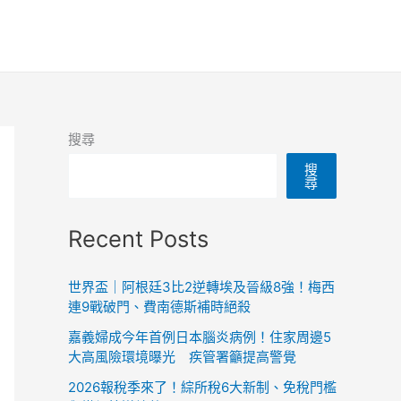
搜尋
搜
尋
Recent Posts
世界盃｜阿根廷3比2逆轉埃及晉級8強！梅西
連9戰破門、費南德斯補時絕殺
嘉義婦成今年首例日本腦炎病例！住家周邊5
大高風險環境曝光 疾管署籲提高警覺
2026報稅季來了！綜所稅6大新制、免稅門檻