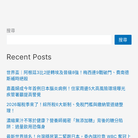
搜尋
搜尋
Recent Posts
世界盃｜阿根廷3比2逆轉埃及晉級8強！梅西連9戰破門、費南德
斯補時絕殺
嘉義婦成今年首例日本腦炎病例！住家周邊5大高風險環境曝光
疾管署籲提高警覺
2026報稅季來了！綜所稅6大新制、免稅門檻與繳納管道總整
理！
濃縮果汁不等於健康？營養師揭密「無添加糖」背後的糖分陷
阱：過量飲用恐傷身
最新世界排名！台灣穩居第二緊跟日本，委內瑞拉靠 WBC 奪冠上