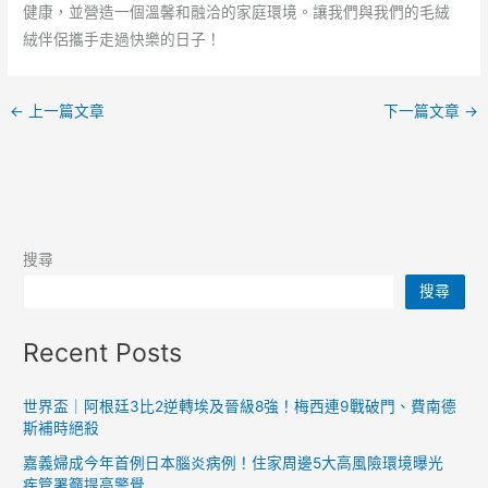
健康，並營造一個溫馨和融洽的家庭環境。讓我們與我們的毛絨
絨伴侶攜手走過快樂的日子！
←
上一篇文章
下一篇文章
→
搜尋
搜尋
Recent Posts
世界盃｜阿根廷3比2逆轉埃及晉級8強！梅西連9戰破門、費南德
斯補時絕殺
嘉義婦成今年首例日本腦炎病例！住家周邊5大高風險環境曝光
疾管署籲提高警覺