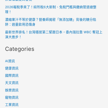
2026報稅季來了！綜所稅6大新制、免稅門檻與繳納管道總整
理！
濃縮果汁不等於健康？營養師揭密「無添加糖」背後的糖分陷
阱：過量飲用恐傷身
最新世界排名！台灣穩居第二緊跟日本，委內瑞拉靠 WBC 奪冠上
演大進步！
Categories
AI資訊
健康資訊
國際資訊
天文資訊
娛樂資訊
寵物資訊
工業資訊