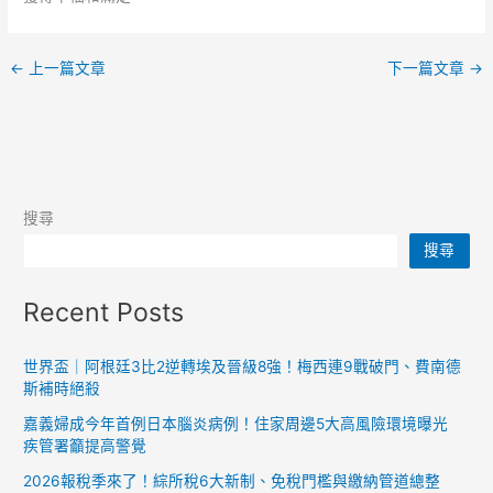
←
上一篇文章
下一篇文章
→
搜尋
搜尋
Recent Posts
世界盃｜阿根廷3比2逆轉埃及晉級8強！梅西連9戰破門、費南德
斯補時絕殺
嘉義婦成今年首例日本腦炎病例！住家周邊5大高風險環境曝光
疾管署籲提高警覺
2026報稅季來了！綜所稅6大新制、免稅門檻與繳納管道總整