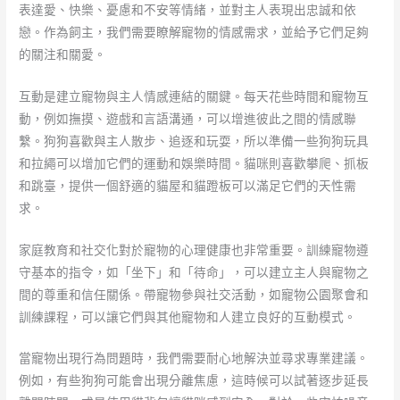
表達愛、快樂、憂慮和不安等情緒，並對主人表現出忠誠和依
戀。作為飼主，我們需要瞭解寵物的情感需求，並給予它們足夠
的關注和關愛。
互動是建立寵物與主人情感連結的關鍵。每天花些時間和寵物互
動，例如撫摸、遊戲和言語溝通，可以增進彼此之間的情感聯
繫。狗狗喜歡與主人散步、追逐和玩耍，所以準備一些狗狗玩具
和拉繩可以增加它們的運動和娛樂時間。貓咪則喜歡攀爬、抓板
和跳臺，提供一個舒適的貓屋和貓蹬板可以滿足它們的天性需
求。
家庭教育和社交化對於寵物的心理健康也非常重要。訓練寵物遵
守基本的指令，如「坐下」和「待命」，可以建立主人與寵物之
間的尊重和信任關係。帶寵物參與社交活動，如寵物公園聚會和
訓練課程，可以讓它們與其他寵物和人建立良好的互動模式。
當寵物出現行為問題時，我們需要耐心地解決並尋求專業建議。
例如，有些狗狗可能會出現分離焦慮，這時候可以試著逐步延長