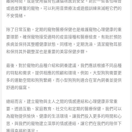
離開時間，或是使用貓背包讓貓咪感到安全。對於一些害怕噪音
或過度興奮的寵物，可以利用音樂療法或遊戲訓練來減輕它們的
不安情緒。
除了日常互動，定期的寵物醫療保健也是維護寵物心理健康的重
要環節。確保寵物接受適時的疫苗接種和醫療檢查，有助於預防
疾病並保持其整體健康狀態。同樣地，定期洗澡、清潔寵物耳部
和保持其外觀整潔也是重要的美容保健步驟。
最後，對於寵物的品種介紹和飼養建議，我們應該根據不同品種
的特點和需求，提供相應的照顧和環境。例如，大型狗狗需要更
多的運動空間和狗狗繫繩，而小型狗狗則適合在室內飼養並提供
舒適的貓窩。
總結而言，建立寵物與主人之間的情感連結和心理健康非常重
要。透過互動、家庭教育、社交化和定期的醫療保健，我們可以
為寵物提供愉快、健康的生活環境。讓我們投入更多的時間和心
思，與我們的寵物建立深厚的情感連結，讓它們在我們的陪伴下
獲得幸福和滿足。