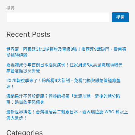
搜尋
搜尋
Recent Posts
世界盃｜阿根廷3比2逆轉埃及晉級8強！梅西連9戰破門、費南德
斯補時絕殺
嘉義婦成今年首例日本腦炎病例！住家周邊5大高風險環境曝光
疾管署籲提高警覺
2026報稅季來了！綜所稅6大新制、免稅門檻與繳納管道總整
理！
濃縮果汁不等於健康？營養師揭密「無添加糖」背後的糖分陷
阱：過量飲用恐傷身
最新世界排名！台灣穩居第二緊跟日本，委內瑞拉靠 WBC 奪冠上
演大進步！
Categories