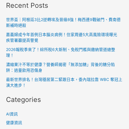
Recent Posts
世界盃｜阿根廷3比2逆轉埃及晉級8強！梅西連9戰破門、費南德
斯補時絕殺
嘉義婦成今年首例日本腦炎病例！住家周邊5大高風險環境曝光
疾管署籲提高警覺
2026報稅季來了！綜所稅6大新制、免稅門檻與繳納管道總整
理！
濃縮果汁不等於健康？營養師揭密「無添加糖」背後的糖分陷
阱：過量飲用恐傷身
最新世界排名！台灣穩居第二緊跟日本，委內瑞拉靠 WBC 奪冠上
演大進步！
Categories
AI資訊
健康資訊