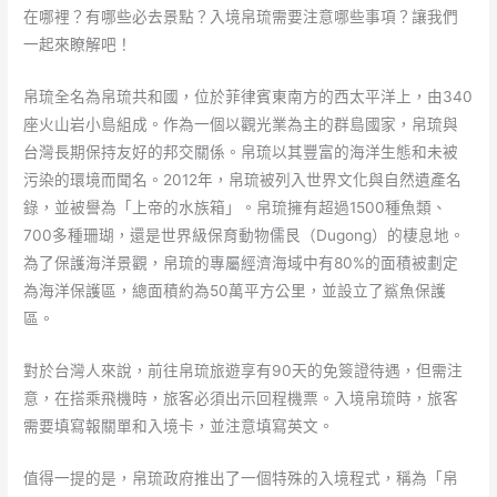
在哪裡？有哪些必去景點？入境帛琉需要注意哪些事項？讓我們
一起來瞭解吧！
帛琉全名為帛琉共和國，位於菲律賓東南方的西太平洋上，由340
座火山岩小島組成。作為一個以觀光業為主的群島國家，帛琉與
台灣長期保持友好的邦交關係。帛琉以其豐富的海洋生態和未被
污染的環境而聞名。2012年，帛琉被列入世界文化與自然遺產名
錄，並被譽為「上帝的水族箱」。帛琉擁有超過1500種魚類、
700多種珊瑚，還是世界級保育動物儒艮（Dugong）的棲息地。
為了保護海洋景觀，帛琉的專屬經濟海域中有80%的面積被劃定
為海洋保護區，總面積約為50萬平方公里，並設立了鯊魚保護
區。
對於台灣人來說，前往帛琉旅遊享有90天的免簽證待遇，但需注
意，在搭乘飛機時，旅客必須出示回程機票。入境帛琉時，旅客
需要填寫報關單和入境卡，並注意填寫英文。
值得一提的是，帛琉政府推出了一個特殊的入境程式，稱為「帛