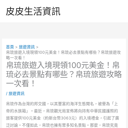
跳
皮皮生活資訊
至
主
要
內
容
首頁
旅遊資訊
帛琉旅遊入境現領100元美金！帛琉必去景點有哪些？帛琉旅遊攻
略一次看！
帛琉旅遊入境現領100元美金！帛
琉必去景點有哪些？帛琉旅遊攻略
一次看！
/
旅遊資訊
帛琉作為台灣的邦交國，以其豐富的海洋生態聞名，被譽為「上
帝的水族箱」。最近，帛琉觀光局宣佈將向持有中華民國護照的
旅客提供100元美金（約新台幣3063元）的入境禮金，引起了廣
泛討論。不僅如此，帛琉也擁有眾多知名景點。那麼，帛琉究竟