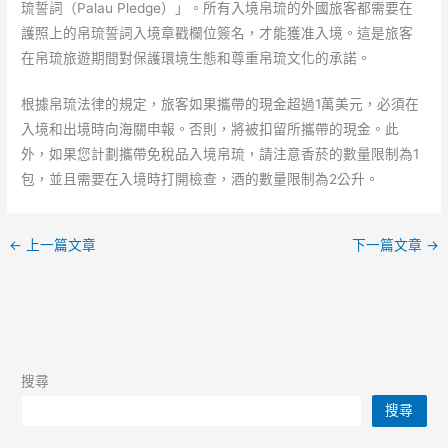
琉誓詞（Palau Pledge）」。所有入境帛琉的外國旅客都需要在
護照上的帛琉誓詞入境章戳欄位簽名，才能獲准入境。這是旅客
在帛琉旅遊期間對保護環境生態和尊重帛琉文化的承諾。
根據帛琉法律的規定，旅客如果攜帶的現金超過1萬美元，必須在
入境和出境時向海關申報。否則，將被扣留所攜帶的現金。此
外，如果您計劃攜帶免稅品入境帛琉，請注意香菸的數量限制為1
包，並且需要在入境時打開檢查，酒的數量限制為2公升。
←
上一篇文章
下一篇文章
→
搜尋
搜尋