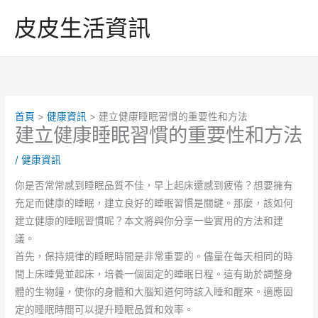
跳
皮皮生活資訊
至
主
要
內
容
首頁
健康資訊
建立健康睡眠習慣的重要性和方法
建立健康睡眠習慣的重要性和方法
/
健康資訊
你是否常常感到睡眠品質不佳，早上起床還感到疲倦？想要擁有
充足而健康的睡眠，建立良好的睡眠習慣是關鍵。那麼，該如何
建立健康的睡眠習慣呢？本文將與你分享一些實用的方法和建
議。
首先，保持規律的睡眠時間是非常重要的。儘量在每天相同的時
間上床睡覺並起床，培養一個固定的睡眠日程。這有助於調整身
體的生物鐘，使你的身體和大腦知道何時該入睡和醒來。適應固
定的睡眠時間可以提升睡眠品質和效率。