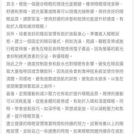
其次，營造一個適合睡眠的環境也是關鍵。確保睡眠環境安靜、
舒適和黑暗。遮光窗簾或眼罩可以阻擋光線幹擾，保持良好的睡
眠品質。調節室溫、使用舒適的床墊和枕頭也能提升舒適度，有
助於入睡和維持睡眠。
另外，培養良好的睡前習慣有助於放鬆身心，準備進入睡眠狀
態。建立一個固定的睡前儀式，例如洗澡、閱讀、聽輕音樂或進
行輕度伸展。避免在睡前長時間使用電子產品，因為螢幕的藍光
會抑制褪黑激素的分泌，幹擾睡眠。
除此之外，適度控制飲食和飲水也對睡眠有影響。避免在睡前攝
取大量咖啡因或含糖飲料，因為這些會刺激神經系統並使你保持
清醒。同樣地，避免過飽或過飢的狀態，避免飲水過多，以免在
夜間需要頻繁起床上廁所。
最後，定期運動和減少壓力也有助於提升睡眠品質。規律的運動
可以消耗能量，促進身體的疲勞感，有助於入睡和深度睡眠。同
時，學會放鬆技巧，如深呼吸、冥想或瑜伽，可以減輕壓力和焦
慮，提升睡眠質量。
建立健康的睡眠習慣需要時間和持續的努力。試著培養以上的睡
眠習慣，並給自己一些適應的時間。如果睡眠問題持續存在或影