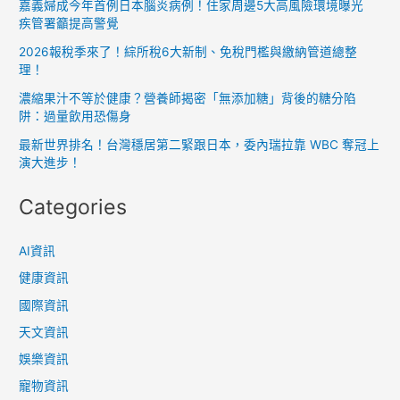
嘉義婦成今年首例日本腦炎病例！住家周邊5大高風險環境曝光
疾管署籲提高警覺
2026報稅季來了！綜所稅6大新制、免稅門檻與繳納管道總整
理！
濃縮果汁不等於健康？營養師揭密「無添加糖」背後的糖分陷
阱：過量飲用恐傷身
最新世界排名！台灣穩居第二緊跟日本，委內瑞拉靠 WBC 奪冠上
演大進步！
Categories
AI資訊
健康資訊
國際資訊
天文資訊
娛樂資訊
寵物資訊