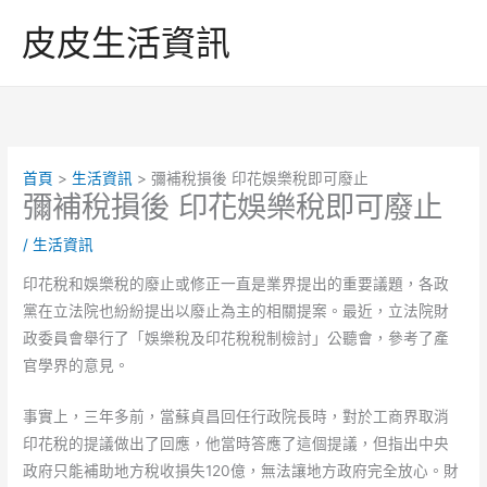
跳
皮皮生活資訊
至
主
要
內
容
首頁
生活資訊
彌補稅損後 印花娛樂稅即可廢止
彌補稅損後 印花娛樂稅即可廢止
/
生活資訊
印花稅和娛樂稅的廢止或修正一直是業界提出的重要議題，各政
黨在立法院也紛紛提出以廢止為主的相關提案。最近，立法院財
政委員會舉行了「娛樂稅及印花稅稅制檢討」公聽會，參考了產
官學界的意見。
事實上，三年多前，當蘇貞昌回任行政院長時，對於工商界取消
印花稅的提議做出了回應，他當時答應了這個提議，但指出中央
政府只能補助地方稅收損失120億，無法讓地方政府完全放心。財