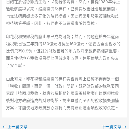
目的在於倡導節約生活，抑制奢侈消費。然而，自從1980年停止
徵收筵席稅以來，娛樂稅仍然存在，已經與改善社會風氣無關，
也無法適應娛樂多元化的時代變遷，因此經常引發重複課稅和歧
視待遇等爭議。因此，各界也不時建議廢除娛樂稅。
印花稅和娛樂稅的廢止早已成為可能；然而，問題在於去年這兩
種稅收已從三年前的130億元增長至160億元，儘管占全國稅收的
比例只有0.5％，但對於財政困難的地方政府來說仍然相當重要，
而且使得地方稅收項目從七個減少到五個，這更使地方政府失去
了安全感。
由此可見，印花稅和娛樂稅的存在與否實際上已經不僅僅是一個
「稅收」問題，而是一個「財政」問題。既然財政部的稅務署同
意廢止這兩項稅收，就應該請相關的國庫署針對廢止這兩項稅收
後對地方政府造成的財政衝擊，提出具體而全面的稅收損失彌補
方案，才能使地方政府放心並轉而支持廢止這兩項稅收的決定。
←
上一篇文章
下一篇文章
→