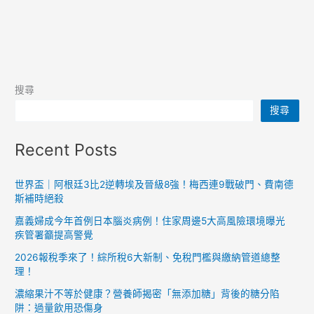
搜尋
搜尋
Recent Posts
世界盃｜阿根廷3比2逆轉埃及晉級8強！梅西連9戰破門、費南德
斯補時絕殺
嘉義婦成今年首例日本腦炎病例！住家周邊5大高風險環境曝光
疾管署籲提高警覺
2026報稅季來了！綜所稅6大新制、免稅門檻與繳納管道總整
理！
濃縮果汁不等於健康？營養師揭密「無添加糖」背後的糖分陷
阱：過量飲用恐傷身