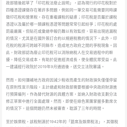
政部隨後起草了「印花稅法廢止說明」，認為現行的印花稅對於
四種憑證課徵存在著許多問題，例如同一筆交易可能需要同時課
徵印花稅和營業稅，存在重複課稅的疑慮；印花稅是否屬於課稅
憑證以及屬於哪一類課稅憑證等問題常常引起紛爭；印花稅的處
罰最嚴厲，但貼花或彙總申報仍難以有效監控，容易出現逃漏稅
的情況，尤其是在國外簽訂合約以規避稅務的情況下。此外，印
花稅的稅源可跨越不同縣市，造成地方政府之間的爭稅現象。因
此，財政部認為廢止印花稅可以消除納稅人在交易過程中的幹
擾，降低交易成本，有助於促進經濟成長，使全體民眾受益。此
一建議經行政院於2019年9月通過後，送交立法院審議。
然而，如何彌補地方政府因減少稅收而產生的財政損失僅僅停留
在原則性宣示階段，主計總處和財政部需要根據中央政府財源進
行預算編列，作為替代財源的具體方案，並納入財政收支劃分法
修正草案中進行全面處理。然而，即使在綠色黨團掌握多數席次
的情況下，這個問題仍然未被審查，耽誤了三年的時間。
至於娛樂稅，該稅制源於1942年的「筵席及娛樂稅法」，其徵稅