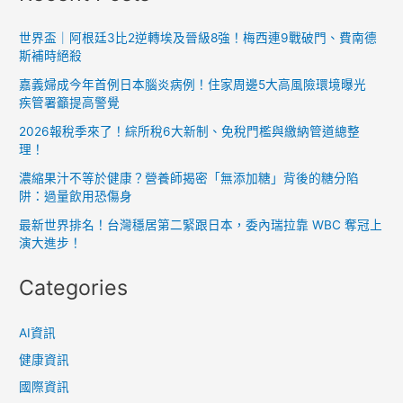
世界盃｜阿根廷3比2逆轉埃及晉級8強！梅西連9戰破門、費南德
斯補時絕殺
嘉義婦成今年首例日本腦炎病例！住家周邊5大高風險環境曝光
疾管署籲提高警覺
2026報稅季來了！綜所稅6大新制、免稅門檻與繳納管道總整
理！
濃縮果汁不等於健康？營養師揭密「無添加糖」背後的糖分陷
阱：過量飲用恐傷身
最新世界排名！台灣穩居第二緊跟日本，委內瑞拉靠 WBC 奪冠上
演大進步！
Categories
AI資訊
健康資訊
國際資訊