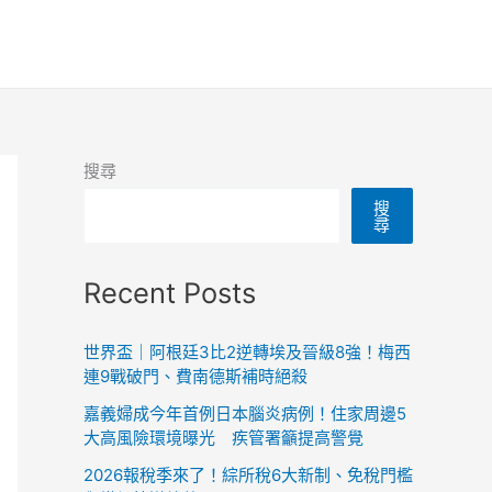
搜尋
搜
尋
Recent Posts
世界盃｜阿根廷3比2逆轉埃及晉級8強！梅西
連9戰破門、費南德斯補時絕殺
嘉義婦成今年首例日本腦炎病例！住家周邊5
大高風險環境曝光 疾管署籲提高警覺
2026報稅季來了！綜所稅6大新制、免稅門檻