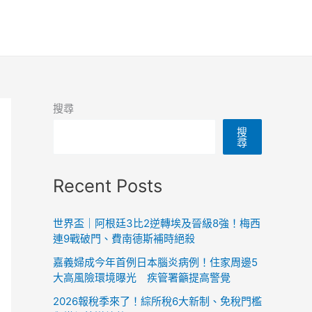
搜尋
搜
尋
Recent Posts
世界盃｜阿根廷3比2逆轉埃及晉級8強！梅西
連9戰破門、費南德斯補時絕殺
嘉義婦成今年首例日本腦炎病例！住家周邊5
大高風險環境曝光 疾管署籲提高警覺
2026報稅季來了！綜所稅6大新制、免稅門檻