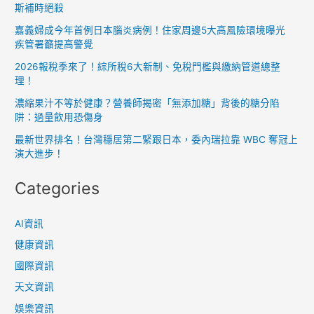
斯補時絕殺
嘉義婦成今年首例日本腦炎病例！住家周邊5大高風險環境曝光
疾管署籲提高警覺
2026報稅季來了！綜所稅6大新制、免稅門檻與繳納管道總整
理！
濃縮果汁不等於健康？營養師揭密「無添加糖」背後的糖分陷
阱：過量飲用恐傷身
最新世界排名！台灣穩居第二緊跟日本，委內瑞拉靠 WBC 奪冠上
演大進步！
Categories
AI資訊
健康資訊
國際資訊
天文資訊
娛樂資訊