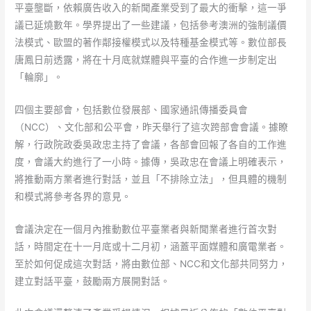
平臺壟斷，依賴廣告收入的新聞產業受到了最大的衝擊，這一爭
議已延燒數年。學界提出了一些建議，包括參考澳洲的強制議價
法模式、歐盟的著作鄰接權模式以及特種基金模式等。數位部長
唐鳳日前透露，將在十月底就媒體與平臺的合作進一步制定出
「輪廓」。
四個主要部會，包括數位發展部、國家通訊傳播委員會
（NCC）、文化部和公平會，昨天舉行了這次跨部會會議。據瞭
解，行政院政委吳政忠主持了會議，各部會回報了各自的工作進
度，會議大約進行了一小時。據傳，吳政忠在會議上明確表示，
將推動兩方業者進行對話，並且「不排除立法」，但具體的機制
和模式將參考各界的意見。
會議決定在一個月內推動數位平臺業者與新聞業者進行首次對
話，時間定在十一月底或十二月初，涵蓋平面媒體和廣電業者。
至於如何促成這次對話，將由數位部、NCC和文化部共同努力，
建立對話平臺，鼓勵兩方展開對話。