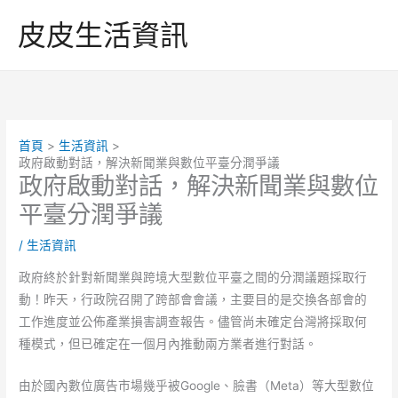
跳
皮皮生活資訊
至
主
要
內
容
首頁
生活資訊
政府啟動對話，解決新聞業與數位平臺分潤爭議
政府啟動對話，解決新聞業與數位
平臺分潤爭議
/
生活資訊
政府終於針對新聞業與跨境大型數位平臺之間的分潤議題採取行
動！昨天，行政院召開了跨部會會議，主要目的是交換各部會的
工作進度並公佈產業損害調查報告。儘管尚未確定台灣將採取何
種模式，但已確定在一個月內推動兩方業者進行對話。
由於國內數位廣告市場幾乎被Google、臉書（Meta）等大型數位