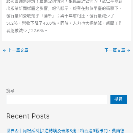
此次會議還釐清了產業受損情況，根據最近公佈的「數位平臺對
出版業新聞媒體之影響」報告顯示，報業在數位平臺的衝擊下，
發行量和營收幾乎「腰斬」；與十年前相比，發行量減少了
51.2％，營收下降了46.6％。同時，人力也大幅縮減，新聞工作
者總數減少了22.6％。
←
上一篇文章
下一篇文章
→
搜尋
搜尋
Recent Posts
世界盃｜阿根廷3比2逆轉埃及晉級8強！梅西連9戰破門、費南德