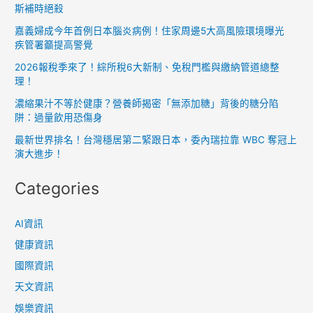
斯補時絕殺
嘉義婦成今年首例日本腦炎病例！住家周邊5大高風險環境曝光
疾管署籲提高警覺
2026報稅季來了！綜所稅6大新制、免稅門檻與繳納管道總整
理！
濃縮果汁不等於健康？營養師揭密「無添加糖」背後的糖分陷
阱：過量飲用恐傷身
最新世界排名！台灣穩居第二緊跟日本，委內瑞拉靠 WBC 奪冠上
演大進步！
Categories
AI資訊
健康資訊
國際資訊
天文資訊
娛樂資訊