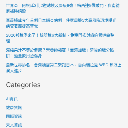
世界盃｜阿根廷3比2逆轉埃及晉級8強！梅西連9戰破門、費南德
斯補時絕殺
嘉義婦成今年首例日本腦炎病例！住家周邊5大高風險環境曝光
疾管署籲提高警覺
2026報稅季來了！綜所稅6大新制、免稅門檻與繳納管道總整
理！
濃縮果汁不等於健康？營養師揭密「無添加糖」背後的糖分陷
阱：過量飲用恐傷身
最新世界排名！台灣穩居第二緊跟日本，委內瑞拉靠 WBC 奪冠上
演大進步！
Categories
AI資訊
健康資訊
國際資訊
天文資訊