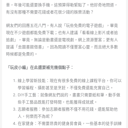
車，年後可能還要換手機，這預算得勒緊點了。他好奇地問道，
有沒有那種不需要花錢或者花很少錢的娛樂活動？
網友們的回應五花八門，有人說「玩些免費的電子遊戲」，畢竟
現在不少遊戲都能免費下載；也有人建議「看看線上影片或者追
追劇」，畢竟，無論是動畫還是電視劇，網上資源豐富；更有人
提議「去圖書館借書」，因為閱讀不僅豐富心靈，而且絕大多數
時候都是免費的。
「玩皮小編」在此還要補充幾個點子：
線上學習新技能：現在有很多免費的線上課程平台，你可以
學習編程、攝影甚至是烹飪，不僅免費還能充實自己。
DIY手工藝：就像網友們說的，畫畫只需要紙和筆，動手做
些手工藝品既能打發時間，也能獲得成就感。
志願者服務：參加志願者服務不僅不用花錢，還能幫助他
人，何樂而不為呢？
在家健身：不需要昂貴的健身房會員，一些基本的徒手訓練