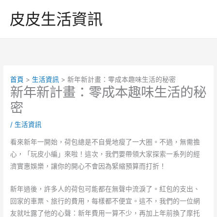
跳
皮皮生活資訊
至
主
要
內
容
首頁
生活資訊
新年新計畫：零成本趣味生活的秘密
新年新計畫：零成本趣味生活的秘
密
/
生活資訊
看來新年一開始，荷包總是不自覺地瘦了一大圈。不過，無需擔
心，「玩皮小編」來啦！這次，我們要帶領大家探索一系列的經
濟實惠娛樂，讓你的開心不會因為緊縮預算而打折！
新年過後，許多人的荷包可能都在無聲中流淚了。紅包的支出、
回家的車票、旅行的費用，每樣都不便宜。這不，我們的一位網
友就吐露了他的心聲：新年費用一算不少，再加上年前換了摩托