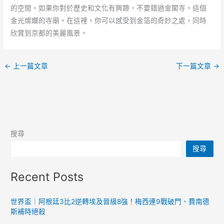
的空間。如果你對於歷史和文化有興趣，不要錯過金閣寺，這個
金光燦爛的寺廟。在這裡，你可以感受到金箔的奇妙之處，同時
欣賞到京都的美麗風景。
←
上一篇文章
下一篇文章
→
搜尋
搜尋
Recent Posts
世界盃｜阿根廷3比2逆轉埃及晉級8強！梅西連9戰破門、費南德
斯補時絕殺