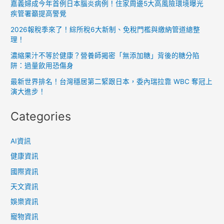
嘉義婦成今年首例日本腦炎病例！住家周邊5大高風險環境曝光
疾管署籲提高警覺
2026報稅季來了！綜所稅6大新制、免稅門檻與繳納管道總整
理！
濃縮果汁不等於健康？營養師揭密「無添加糖」背後的糖分陷
阱：過量飲用恐傷身
最新世界排名！台灣穩居第二緊跟日本，委內瑞拉靠 WBC 奪冠上
演大進步！
Categories
AI資訊
健康資訊
國際資訊
天文資訊
娛樂資訊
寵物資訊