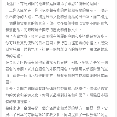
所迷住。寺廟周圍的池塘和庭園增添了寧靜和優雅的氛圍。
一旦進入金閣寺，你可以參觀寺廟的內部和相關的展示。一樓是
供奉佛像的大殿，二樓是展示文物和藝術品的展示室，而三樓是
一個供觀賞風景的觀景台。你可以在每個樓層欣賞到不同的景色
和藝術品，同時瞭解金閣寺的歷史和佛教文化。
除了寺廟本身，金閣寺周圍還有美麗的庭園和步道供遊客漫步。
你可以欣賞到優雅的日本庭園，步行在曲徑通幽的小徑上，感受
到寧靜和自然的氛圍。這是一個放鬆身心的好地方，讓你遠離城
市的喧囂。
在金閣寺附近還有其他值得探索的景點。例如，銀閣寺是另一個
著名的寺廟，以其白銀色的外觀而聞名。你還可以參觀附近的嵐
山，這是一個山水詩般的地方，擁有美麗的竹林和傳統的日本庭
園。
此外，金閣寺周圍還有許多傳統的茶屋和小吃攤位，供你品嚐當
地的美食和茶道文化。你可以品嚐到抹茶和和菓子，體驗日本獨
特的茶道禮儀。
總結來說，金閣寺是一個充滿歷史和美麗的地方，值得一遊。它
展示了日本的寺廟建築和佛教文化，同時提供了一個放鬆和沉思