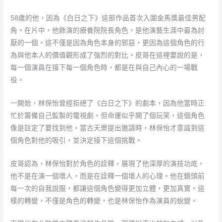
58歲的他，因為《白日之下》這部作品首次入圍金馬獎最佳男配
角。在片中，他飾演的療養院院長角色，是他演藝生涯中最為討
厭的一個。這不僅是因為角色本身的邪惡，更因為這個角色的行
為與他本人的價值觀形成了強烈的對比。皮哥在這裡要說的是，
每一個演員在接下每一個角色時，都是在與自己內心的一場戰
役。
一開始，林保怡曾經拒絕了《白日之下》的劇本，因為他當時正
忙於籌備自己監製的電視劇。但命運似乎開了個玩笑，這個角色
像是註定了要找到他。當古天樂提出邀請時，林保怡才意識到這
個角色對他的吸引，並決定接下這個挑戰。
皮哥認為，林保怡對於角色的詮釋，展現了他深厚的演技功底。
他不是在演一個壞人，而是在詮釋一個壞人的心理。他在鏡頭前
每一次的自我說服，都讓這個角色變得更加立體，更加真實。這
樣的轉變，不僅是角色的轉變，也是林保怡作為演員的蛻變。