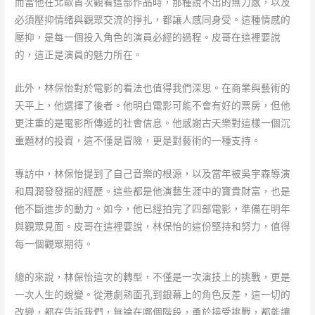
而當他在北歐首次觀看這部作品時，那種說不出的無力感，以及
必須壓抑情緒與觀眾交流的掙扎，都讓人感同身受。這種情感的
壓抑，是每一個投入角色的演員必經的過程。皮哥在這裡要說
的，這正是演員的魅力所在。
此外，林保怡對於電影的看法也值得我們深思。在商業與藝術的
天平上，他選擇了後者。他明白電影可能不會有好的票房，但他
更注重的是電影所傳遞的社會信息。他感謝古天樂對這樣一個沉
重題材的投資，這不僅是冒險，更是對藝術的一種支持。
專訪中，林保怡提到了自己音樂的根源，以及當年被吳宇森導演
和周潤發發掘的經歷。這些都是他演藝生涯中的寶貴財富，也是
他不斷進步的動力。如今，他已經拍完了四部電影，準備在明年
與觀眾見面。皮哥在這裡要說，林保怡的這份堅持和努力，值得
每一個觀眾期待。
總的來說，林保怡這次的轉型，不僅是一次演技上的挑戰，更是
一次人生的蛻變。從港劇熟面孔到銀幕上的角色反差，這一切的
改變，都在告訴我們，無論在哪個階段，勇於接受挑戰，都能讓