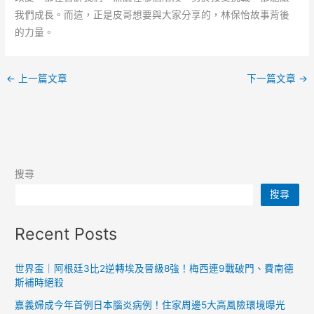
我們成長。而這，正是皮哥想要與大家分享的，林保怡故事背後
的力量。
←
上一篇文章
下一篇文章
→
搜尋
搜尋
Recent Posts
世界盃｜阿根廷3比2逆轉埃及晉級8強！梅西連9戰破門、費南德
斯補時絕殺
嘉義婦成今年首例日本腦炎病例！住家周邊5大高風險環境曝光