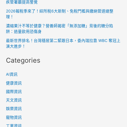
疾管署籲提高警覺
2026報稅季來了！綜所稅6大新制、免稅門檻與繳納管道總整
理！
濃縮果汁不等於健康？營養師揭密「無添加糖」背後的糖分陷
阱：過量飲用恐傷身
最新世界排名！台灣穩居第二緊跟日本，委內瑞拉靠 WBC 奪冠上
演大進步！
Categories
AI資訊
健康資訊
國際資訊
天文資訊
娛樂資訊
寵物資訊
工業資訊