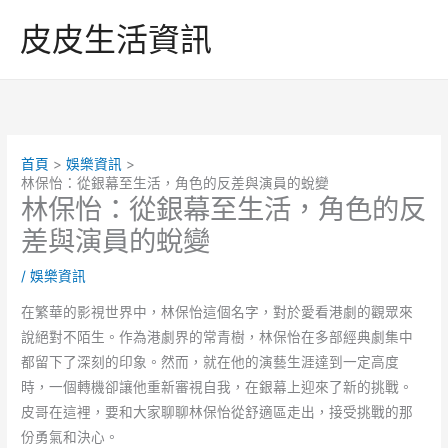
跳
皮皮生活資訊
至
主
要
內
容
首頁
娛樂資訊
林保怡：從銀幕至生活，角色的反差與演員的蛻變
林保怡：從銀幕至生活，角色的反
差與演員的蛻變
/
娛樂資訊
在繁華的影視世界中，林保怡這個名字，對於愛看港劇的觀眾來
說絕對不陌生。作為港劇界的常青樹，林保怡在多部經典劇集中
都留下了深刻的印象。然而，就在他的演藝生涯達到一定高度
時，一個轉機卻讓他重新審視自我，在銀幕上迎來了新的挑戰。
皮哥在這裡，要和大家聊聊林保怡從舒適區走出，接受挑戰的那
份勇氣和決心。