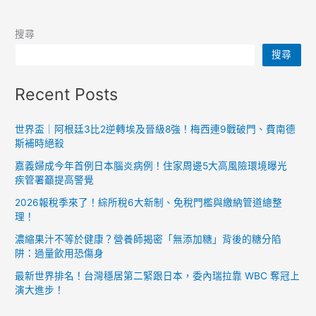
搜尋
搜尋
Recent Posts
世界盃｜阿根廷3比2逆轉埃及晉級8強！梅西連9戰破門、費南德
斯補時絕殺
嘉義婦成今年首例日本腦炎病例！住家周邊5大高風險環境曝光
疾管署籲提高警覺
2026報稅季來了！綜所稅6大新制、免稅門檻與繳納管道總整
理！
濃縮果汁不等於健康？營養師揭密「無添加糖」背後的糖分陷
阱：過量飲用恐傷身
最新世界排名！台灣穩居第二緊跟日本，委內瑞拉靠 WBC 奪冠上
演大進步！