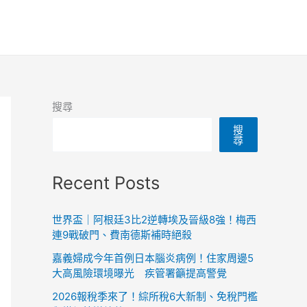
搜尋
搜
尋
Recent Posts
世界盃｜阿根廷3比2逆轉埃及晉級8強！梅西
連9戰破門、費南德斯補時絕殺
嘉義婦成今年首例日本腦炎病例！住家周邊5
大高風險環境曝光 疾管署籲提高警覺
2026報稅季來了！綜所稅6大新制、免稅門檻