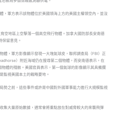
電池板為多個情報感測器供電。
體，軍方表示該物體位於美國領海上方的美國主權領空內，並沒
拿大育空地區上空擊落一個高空飛行物體。加拿大國防部長安南德
源持保留意見。
物體，軍方影像顯示發現一大塊氣球皮，聯邦調查局（FBI）正
adhorse）附近海域仍在搜尋第二個物體，而安南德表示，在
三個物體的殘骸。美國官員表示，第一個氣球的影像顯示其具備攔
是監視美國本土的戰略要地。
局勢之前，這些事件或許是中國對外國軍事能力進行大規模監視
收集大量原始數據，通常會將重點放在對威脅較大的來襲飛彈