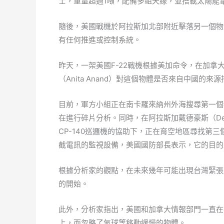
士，重量超過1噸，配備多組天線，並搭載太陽能
隨後，美國戰機於阿拉斯加北部附近擊落另一個物
有任何推進或控制系統。
昨天，一架美國F-22戰機根據美加命令，在加
（Anita Anand）對這個物體是否來自中國的來
目前，軍方小組正在南卡羅來納州外海搜尋第一個
在進行碎片分析。同時，在阿拉斯加戴德豪斯（De
CP-140巡邏機的協助下，正在育空地區尋找第
截電訊的監視設備，美國國防部長表示，它的目的
根據分析家的觀點，在未來幾年可能出現台灣緊張
的開始。
此外，分析家指出，美國和加拿大情報部門一直在
上，而忽略了氣球等移動緩慢的物體。