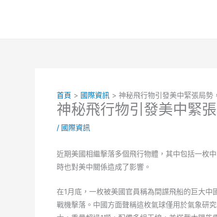
跳
至
主
要
內
容
首頁
國際資訊
神秘飛行物引發美中緊張局勢
神秘飛行物引發美中緊張
/
國際資訊
近期美國相繼擊落多個飛行物體，其中包括一枚中
時也對美中關係造成了影響。
在1月底，一枚被美國官員稱為間諜飛船的巨大中國
戰機擊落。中國方面聲稱這枚氣球僅用於氣象研究