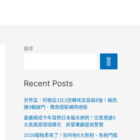
搜尋
搜
尋
Recent Posts
世界盃｜阿根廷3比2逆轉埃及晉級8強！梅西
連9戰破門、費南德斯補時絕殺
嘉義婦成今年首例日本腦炎病例！住家周邊5
大高風險環境曝光 疾管署籲提高警覺
2026報稅季來了！綜所稅6大新制、免稅門檻