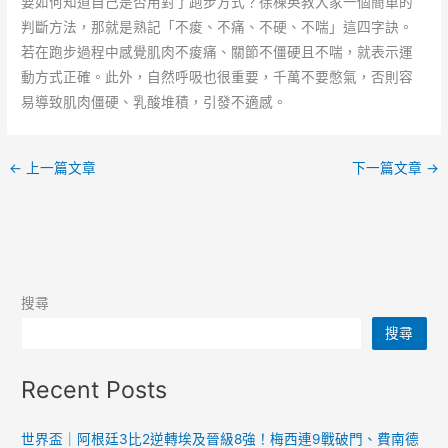
要如何知道自己是否用對了跑步方式？徐棟英教大家一個簡單的
判斷方法，那就是熟記「不痠、不痛、不硬、不喘」這四字訣。
若在跑步過程中感覺肌肉不痠痛、關節不僵硬且不喘，就表示運
動方式正確。此外，自然呼吸也很重要，千萬不要憋氣，否則容
易導致肌肉僵硬、乳酸堆積，引發不適感。
←
上一篇文章
下一篇文章
→
搜尋
搜尋
Recent Posts
世界盃｜阿根廷3比2逆轉埃及晉級8強！梅西連9戰破門、費南德