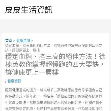
跳
皮皮生活資訊
至
主
要
內
容
首頁
健康資訊
穩定血糖、控三高的絕佳方法！徐棟英教你掌握超慢跑的四大要
訣，讓健康更上一層樓
穩定血糖、控三高的絕佳方法！徐
棟英教你掌握超慢跑的四大要訣，
讓健康更上一層樓
/
健康資訊
隨著健康意識的提升，越來越多三高及糖尿病患者尋求適合自己
的運動方式。近年來，一種名為「節拍超慢跑」的運動在健身界
引起廣泛關注。根據節拍超慢跑達人徐棟英的分享，這種運動不
僅能有效穩定血糖，對控制三高也有顯著效果。作為健康知識的