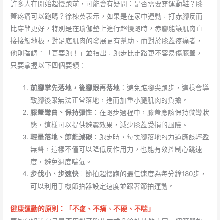
許多人在開始超慢跑前，可能會有疑問：是否需要穿運動鞋？膝
蓋疼痛可以跑嗎？徐棟英表示，如果是在家中運動，打赤腳反而
比穿鞋更好，特別是在瑜伽墊上進行超慢跑時，赤腳能讓肌肉直
接接觸地板，對足底肌肉的發展更有幫助。而對於膝蓋疼痛者，
他則強調：「更要跑！」並指出，跑步比走路更不容易傷膝蓋，
只要掌握以下四個要領：
前腳掌先落地，後腳跟再落地
：避免踮腳尖跑步，這樣會導
致腳後跟無法正常落地，進而加重小腿肌肉的負擔。
膝蓋彎曲、保持彈性
：在跑步過程中，膝蓋應該保持微彎狀
態，這樣可以提供避震效果，減少膝蓋受損的風險。
輕量落地、節能減碳
：跑步時，每次腳落地的力道應該輕盈
無聲，這樣不僅可以降低反作用力，也能有效控制心跳速
度，避免過度喘氣。
步伐小、步速快
：節拍超慢跑的最佳速度為每分鐘180步，
可以利用手機節拍器設定速度並跟著節拍運動。
健康運動的原則：「不痠、不痛、不硬、不喘」