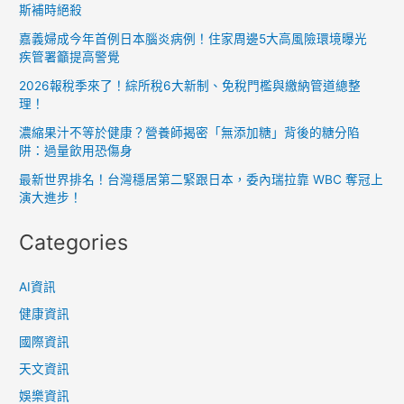
斯補時絕殺
嘉義婦成今年首例日本腦炎病例！住家周邊5大高風險環境曝光
疾管署籲提高警覺
2026報稅季來了！綜所稅6大新制、免稅門檻與繳納管道總整
理！
濃縮果汁不等於健康？營養師揭密「無添加糖」背後的糖分陷
阱：過量飲用恐傷身
最新世界排名！台灣穩居第二緊跟日本，委內瑞拉靠 WBC 奪冠上
演大進步！
Categories
AI資訊
健康資訊
國際資訊
天文資訊
娛樂資訊