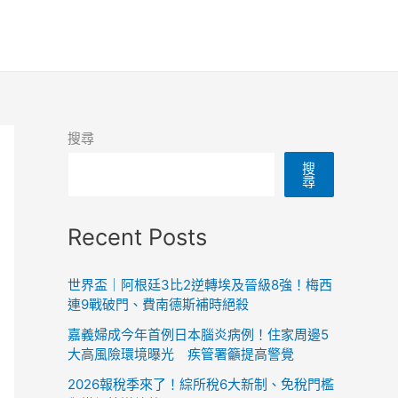
搜尋
搜
尋
Recent Posts
世界盃｜阿根廷3比2逆轉埃及晉級8強！梅西
連9戰破門、費南德斯補時絕殺
嘉義婦成今年首例日本腦炎病例！住家周邊5
大高風險環境曝光 疾管署籲提高警覺
2026報稅季來了！綜所稅6大新制、免稅門檻