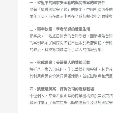
一、習近平的國家安全戰略與間諜案的重要性
隨著「總體國家安全觀」的提出，中國對國內外的
周年之際，旨在展示中國在全球情報戰中的嚴峻與
二、鄭宇欽案：學者間諜的雙重生活
鄭宇欽，一名旅居捷克的台灣學者，因涉嫌為台灣
的案例顯示了國際間諜戰不僅限於政府機構，學術
的政治、科技等領域進行了深入的情報蒐集。
三、梁成運案：美籍華人的情報活動
接近八十歲的梁成運，作為華僑社團領袖，其背後
何利用僑民身份進行情報活動，並試圖滲透和策反
四、凱盛融英案：諮詢公司的隱蔽戰場
不僅個人，某些看似正常的商業機構如凱盛融英諮
類案件揭示了商業間諜活動的隱蔽性及其對國家安