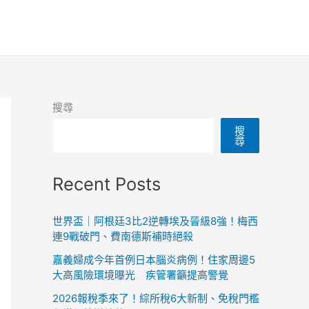
搜尋
搜
尋
Recent Posts
世界盃｜阿根廷3比2逆轉埃及晉級8強！梅西
連9戰破門、費南德斯補時絕殺
嘉義婦成今年首例日本腦炎病例！住家周邊5
大高風險環境曝光 疾管署籲提高警覺
2026報稅季來了！綜所稅6大新制、免稅門檻