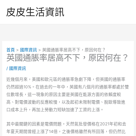
跳
皮皮生活資訊
至
主
要
內
容
首頁
國際資訊
英國通脹率居高不下，原因何在？
英國通脹率居高不下，原因何在？
/
國際資訊
近幾個月來，美國和歐元區的通脹率急劇下降，但英國的通脹率
仍然超過10%。在過去的一年中，英國有八個月的通脹率都處於雙
位數增長，這一現象的原因主要是英國在能源方面的依賴度較
高、對電價波動的反應較慢，以及起初未限制電價、脫歐導致進
口成本上升，再加上勞動力短缺加速了工資的上漲。
其中最關鍵的因素是電價問題。天然氣批發價格在2021年初和去
年夏天期間曾經上漲了14倍，之後價格雖然有所回落，但仍然比