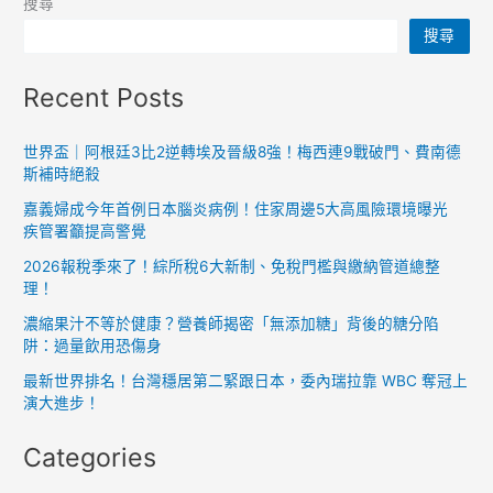
搜尋
搜尋
Recent Posts
世界盃｜阿根廷3比2逆轉埃及晉級8強！梅西連9戰破門、費南德
斯補時絕殺
嘉義婦成今年首例日本腦炎病例！住家周邊5大高風險環境曝光
疾管署籲提高警覺
2026報稅季來了！綜所稅6大新制、免稅門檻與繳納管道總整
理！
濃縮果汁不等於健康？營養師揭密「無添加糖」背後的糖分陷
阱：過量飲用恐傷身
最新世界排名！台灣穩居第二緊跟日本，委內瑞拉靠 WBC 奪冠上
演大進步！
Categories