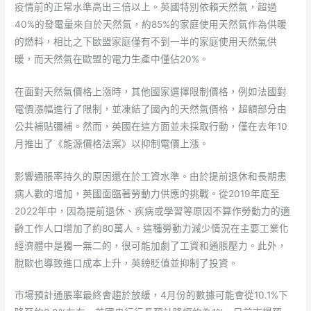
疫情前的正常水準高出三倍以上。英國特別依賴天然氣，超過
40%的發電量來自於天然氣，約85%的家庭使用天然氣作為供暖
的燃料，相比之下歐盟家庭僅有不到一半的家庭使用天然氣供
暖，而天然氣在歐盟的電力生產中僅佔20%。
在面對天然氣價格上漲時，其他國家選擇限制價格，例如法國對
電價漲幅進行了限制，並凍結了國內的天然氣價格，超額部分由
公共補貼彌補。然而，英國在這方面並未採取行動，僅在去年10
月推出了《能源價格法案》以抑制電價上漲。
影響通脹率持久的原因還在於工資水準。由於提前退休和長期患
病人數的增加，英國面臨著勞動力供應的挑戰。從2019年底至
2022年中，因為提前退休、疾病或學習等原因不算作勞動力的適
齡工作人口增加了約80萬人。這種勞動力減少情況在主要工業化
經濟體中是獨一無二的，很可能加劇了工資和通脹壓力。此外，
脫歐也導致進口成本上升，英鎊貶值並抑制了投資。
市場預計通脹率最終會趨於放緩，4月份的數據可能會從10.1%下