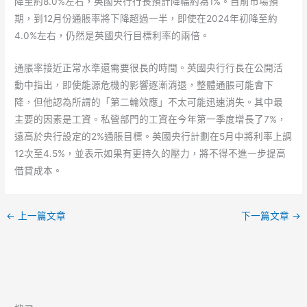
降至約8.0%左右，英國央行行長預計降幅約為1%。目前市場預
期，到12月份通脹率將下降超過一半，即使在2024年初降至約
4.0%左右，仍然是英國央行目標利率的兩倍。
通脹率接近正常水準還需要很長的時間。英國央行行長在公開活
動中指出，即使能源危機的影響逐漸消退，整體通脹可能會下
降，但他認為所謂的「第二輪效應」不太可能迅速消失。其中最
主要的因素是工資。私營部門的工資在今年第一季度增長了7%，
遠高於央行設定的2%通脹目標。英國央行計劃在5月中將利率上調
12次至4.5%，並表示如果有更持久的壓力，將不得不進一步提高
借貸成本。
←
上一篇文章
下一篇文章
→