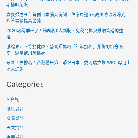
斯補時絕殺
嘉義婦成今年首例日本腦炎病例！住家周邊5大高風險環境曝光
疾管署籲提高警覺
2026報稅季來了！綜所稅6大新制、免稅門檻與繳納管道總整
理！
濃縮果汁不等於健康？營養師揭密「無添加糖」背後的糖分陷
阱：過量飲用恐傷身
最新世界排名！台灣穩居第二緊跟日本，委內瑞拉靠 WBC 奪冠上
演大進步！
Categories
AI資訊
健康資訊
國際資訊
天文資訊
娛樂資訊