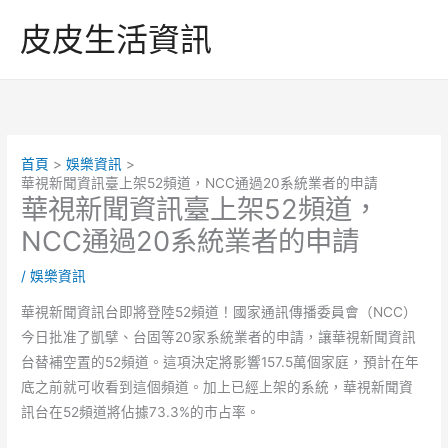
跳
皮皮生活資訊
至
主
要
內
容
首頁
娛樂資訊
華視新聞資訊臺上架52頻道，NCC通過20系統業者的申請
華視新聞資訊臺上架52頻道，
NCC通過20系統業者的申請
/
娛樂資訊
華視新聞資訊台即將登陸52頻道！國家通訊傳播委員會（NCC）
今日批准了凱擘、台固等20家系統業者的申請，讓華視新聞資訊
台替補空置的52頻道。這項決定將影響157.5萬個家庭，預計在年
底之前就可收看到這個頻道。加上已經上架的系統，華視新聞資
訊台在52頻道將佔據73.3%的市占率。