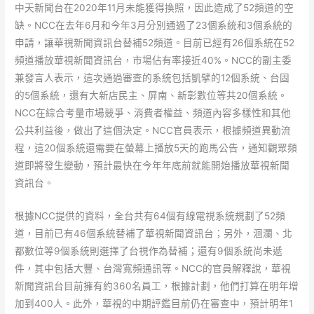
中天新聞台在2020年11月未能獲得換照，因此造成了52頻道的空
缺。NCC在去年6月和今年3月分別通過了23個系統和3個系統的
申請，讓華視新聞資訊台替補52頻道。目前已經有26個系統在52
頻道播放華視新聞資訊台，市場佔有率接近40%。NCC的副主委
兼發言人表示，這次通過審查的系統包括凱擘的12個系統、台固
的5個系統，還有大新店民主、屏南、新彰數位等共20個系統。
NCC在綜合考量市場競爭、消費者權益、頻道內容多樣性和其他
公共利益後，做出了這個決定。NCC官員表示，根據頻道異動流
程，這20個系統還需要在螢幕上播放5天的跑馬公告，通知觀眾頻
道即將發生變動，預計最快在今年年底前就能開始播放華視新聞
資訊台。
根據NCC提供的資料，全台共有64個有線電視系統規劃了52頻
道，目前已有46個系統替補了華視新聞資訊台；另外，洄瀾、北
都數位等9個系統則選擇了台視作為替補；還有9個系統尚未遞
件，其中包括大豐、台灣寬頻通訊等。NCC的官員解釋說，華視
新聞資訊台目前擁有約360名員工，根據計劃，他們打算在明年增
加到400人。此外，華視的中期評鑑目前仍在審查中，預計明年1