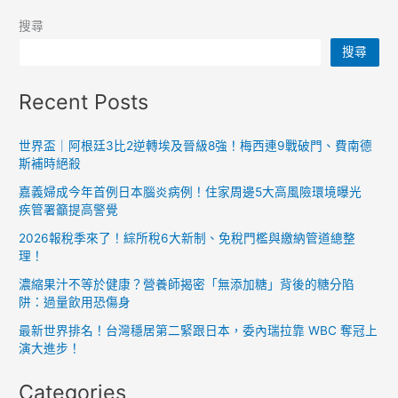
搜尋
搜尋
Recent Posts
世界盃｜阿根廷3比2逆轉埃及晉級8強！梅西連9戰破門、費南德
斯補時絕殺
嘉義婦成今年首例日本腦炎病例！住家周邊5大高風險環境曝光
疾管署籲提高警覺
2026報稅季來了！綜所稅6大新制、免稅門檻與繳納管道總整
理！
濃縮果汁不等於健康？營養師揭密「無添加糖」背後的糖分陷
阱：過量飲用恐傷身
最新世界排名！台灣穩居第二緊跟日本，委內瑞拉靠 WBC 奪冠上
演大進步！
Categories