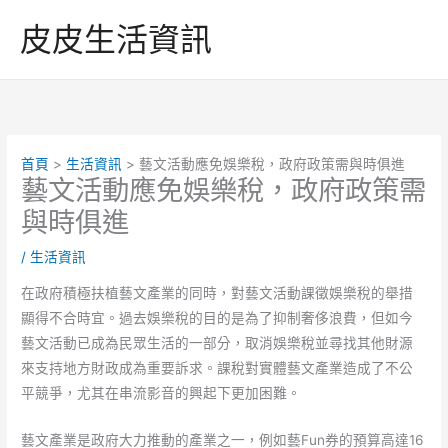
跳
皮皮生活資訊
至
主
要
內
容
首頁
生活資訊
藝文活動應免娛樂稅，政府政策需與時俱進
藝文活動應免娛樂稅，政府政策需
與時俱進
/
生活資訊
在政府積極扶植藝文產業的同時，對藝文活動課徵娛樂稅的舉措
顯得不合時宜。過去娛樂稅的目的是為了抑制奢侈浪費，但如今
藝文活動已成為民眾生活的一部分，取消娛樂稅並尋找其他財源
來支持地方財政成為重要訴求。課稅對實體藝文產業造成了不公
平競爭，尤其在串流影音的興起下更加困難。
藝文產業是政府大力推動的產業之一，例如藝Fun券的預算高達16