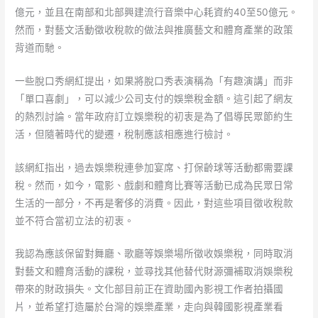
億元，並且在南部和北部興建流行音樂中心耗資約40至50億元。
然而，對藝文活動徵收稅款的做法與推廣藝文和體育產業的政策
背道而馳。
一些脫口秀網紅提出，如果將脫口秀表演稱為「有趣演講」而非
「單口喜劇」，可以減少公司支付的娛樂稅金額。這引起了網友
的熱烈討論。當年政府訂立娛樂稅的初衷是為了倡導民眾節約生
活，但隨著時代的變遷，稅制應該相應進行檢討。
該網紅指出，過去娛樂稅連參加宴席、打保齡球等活動都需要課
稅。然而，如今，電影、戲劇和體育比賽等活動已成為民眾日常
生活的一部分，不再是奢侈的消費。因此，對這些項目徵收稅款
並不符合當初立法的初衷。
我認為應該保留對舞廳、歌廳等娛樂場所徵收娛樂稅，同時取消
對藝文和體育活動的課稅，並尋找其他替代財源彌補取消娛樂稅
帶來的財政損失。文化部目前正在資助國內影視工作者拍攝國
片，並希望打造屬於台灣的娛樂產業，走向與韓國影視產業看