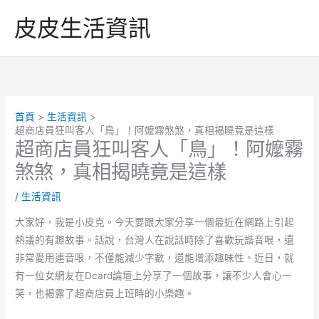
跳
皮皮生活資訊
至
主
要
內
容
首頁
生活資訊
超商店員狂叫客人「鳥」！阿嬤霧煞煞，真相揭曉竟是這樣
超商店員狂叫客人「鳥」！阿嬤霧
煞煞，真相揭曉竟是這樣
/
生活資訊
大家好，我是小皮克。今天要跟大家分享一個最近在網路上引起
熱議的有趣故事。話說，台灣人在說話時除了喜歡玩諧音哏，還
非常愛用連音哏，不僅能減少字數，還能增添趣味性。近日，就
有一位女網友在Dcard論壇上分享了一個故事，讓不少人會心一
笑，也揭露了超商店員上班時的小樂趣。