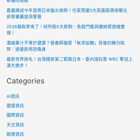
斯補時絕殺
嘉義婦成今年首例日本腦炎病例！住家周邊5大高風險環境曝光
疾管署籲提高警覺
2026報稅季來了！綜所稅6大新制、免稅門檻與繳納管道總整
理！
濃縮果汁不等於健康？營養師揭密「無添加糖」背後的糖分陷
阱：過量飲用恐傷身
最新世界排名！台灣穩居第二緊跟日本，委內瑞拉靠 WBC 奪冠上
演大進步！
Categories
AI資訊
健康資訊
國際資訊
天文資訊
娛樂資訊