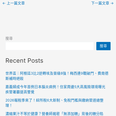
←
上一篇文章
下一篇文章
→
搜尋
搜尋
Recent Posts
世界盃｜阿根廷3比2逆轉埃及晉級8強！梅西連9戰破門、費南德
斯補時絕殺
嘉義婦成今年首例日本腦炎病例！住家周邊5大高風險環境曝光
疾管署籲提高警覺
2026報稅季來了！綜所稅6大新制、免稅門檻與繳納管道總整
理！
濃縮果汁不等於健康？營養師揭密「無添加糖」背後的糖分陷