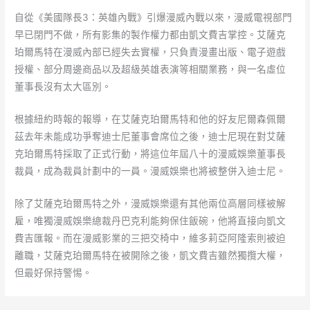
自從《美國隊長3：英雄內戰》引爆漫威內戰以來，漫威電視部門
早已閉門不做，所有影集的製作權力都由凱文費吉掌控。艾薩克
珀爾馬特在漫威內部已經失去實權，只負責漫畫出版、電子遊戲
授權、部分周邊商品以及超級英雄表演等相關業務，與一名虛位
董事長沒有太大區別。
根據紐約時報的報導，在艾薩克珀爾馬特和他的好友尼爾森佩爾
茲去年未能成功爭奪迪士尼董事會席位之後，迪士尼現在對艾薩
克珀爾馬特採取了正式行動，將這位年屆八十的漫威娛樂董事長
裁員，成為裁員計劃中的一員。漫威娛樂也將被整併入迪士尼。
除了艾薩克珀爾馬特之外，漫威娛樂還有其他兩位高層同樣被解
雇，唯獨漫威娛樂總裁丹巴克利能夠保住飯碗，他將直接向凱文
費吉匯報。而在漫威影業的三把交椅中，維多莉亞阿隆索則被迫
離職，艾薩克珀爾馬特在被開除之後，凱文費吉雖然獨攬大權，
但最好保持警惕。