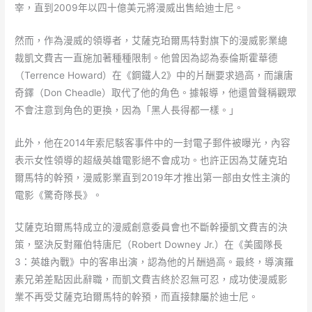
宰，直到2009年以四十億美元將漫威出售給迪士尼。
然而，作為漫威的領導者，艾薩克珀爾馬特對旗下的漫威影業總
裁凱文費吉一直施加著種種限制。他曾因為認為泰倫斯霍華德
（Terrence Howard）在《鋼鐵人2》中的片酬要求過高，而讓唐
奇鐸（Don Cheadle）取代了他的角色。據報導，他還曾聲稱觀眾
不會注意到角色的更換，因為「黑人長得都一樣。」
此外，他在2014年索尼駭客事件中的一封電子郵件被曝光，內容
表示女性領導的超級英雄電影絕不會成功。也許正因為艾薩克珀
爾馬特的幹預，漫威影業直到2019年才推出第一部由女性主演的
電影《驚奇隊長》。
艾薩克珀爾馬特成立的漫威創意委員會也不斷幹擾凱文費吉的決
策，堅決反對羅伯特唐尼（Robert Downey Jr.）在《美國隊長
3：英雄內戰》中的客串出演，認為他的片酬過高。最終，導演羅
素兄弟差點因此辭職，而凱文費吉終於忍無可忍，成功使漫威影
業不再受艾薩克珀爾馬特的幹預，而直接隸屬於迪士尼。