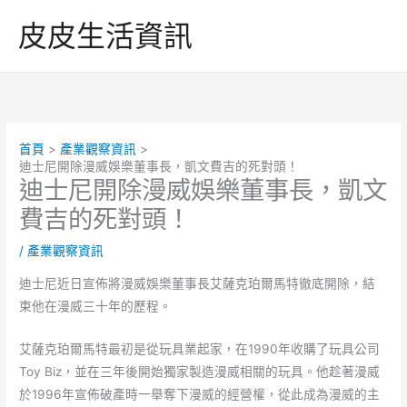
跳
皮皮生活資訊
至
主
要
內
容
首頁
產業觀察資訊
迪士尼開除漫威娛樂董事長，凱文費吉的死對頭！
迪士尼開除漫威娛樂董事長，凱文
費吉的死對頭！
/
產業觀察資訊
迪士尼近日宣佈將漫威娛樂董事長艾薩克珀爾馬特徹底開除，結
束他在漫威三十年的歷程。
艾薩克珀爾馬特最初是從玩具業起家，在1990年收購了玩具公司
Toy Biz，並在三年後開始獨家製造漫威相關的玩具。他趁著漫威
於1996年宣佈破產時一舉奪下漫威的經營權，從此成為漫威的主