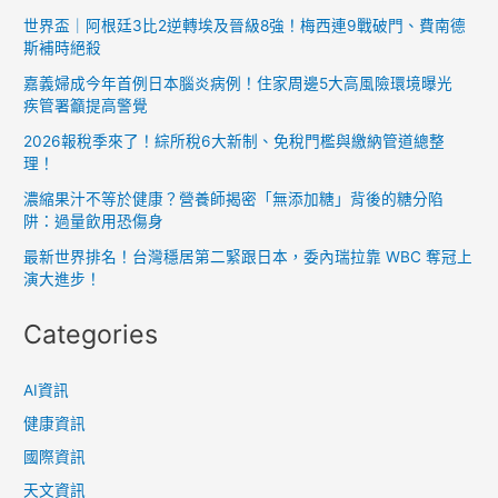
世界盃｜阿根廷3比2逆轉埃及晉級8強！梅西連9戰破門、費南德
斯補時絕殺
嘉義婦成今年首例日本腦炎病例！住家周邊5大高風險環境曝光
疾管署籲提高警覺
2026報稅季來了！綜所稅6大新制、免稅門檻與繳納管道總整
理！
濃縮果汁不等於健康？營養師揭密「無添加糖」背後的糖分陷
阱：過量飲用恐傷身
最新世界排名！台灣穩居第二緊跟日本，委內瑞拉靠 WBC 奪冠上
演大進步！
Categories
AI資訊
健康資訊
國際資訊
天文資訊