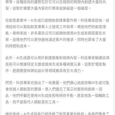
樂等。這種技術的優勢在於它可以在極短的時間內創建大量的內
容，這對於需要大量內容的行業來說無疑是一個福音。
在創意產業中，AI生成已經開始發揮重要作用。科技專家認為，這
項技術可以幫助創意專業人士提高工作效率，釋放他們的創意潛
能。舉例來說，許多廣告公司已經開始使用AI生成來撰寫廣告文
案，這樣他們可以更快速地滿足客戶的需求，同時也節省了大量
的時間和成本。
此外，AI生成還可以用於創建圖像和視頻內容。科技專家稱讚這項
技術可以根據特定主題或風格生成各種視覺元素，這對於電影製
作、遊戲開發和網站設計等領域都具有巨大潛力。
然而，科技專家也提出了一些擔憂。他們擔心過度依賴AI生成可能
會削弱人類創意的價值，使人們遺忘了真正的藝術和創新。因
此，他們呼籲在使用AI生成技術時保持平衡，將其視為一個輔助工
具，而不是取代人類創意的工具。
總的來說，AI生成技術已經改變了創意產業的格局，為我們帶來了