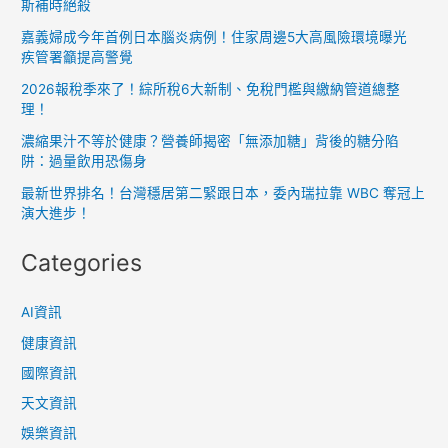
斯補時絕殺
嘉義婦成今年首例日本腦炎病例！住家周邊5大高風險環境曝光
疾管署籲提高警覺
2026報稅季來了！綜所稅6大新制、免稅門檻與繳納管道總整
理！
濃縮果汁不等於健康？營養師揭密「無添加糖」背後的糖分陷
阱：過量飲用恐傷身
最新世界排名！台灣穩居第二緊跟日本，委內瑞拉靠 WBC 奪冠上
演大進步！
Categories
AI資訊
健康資訊
國際資訊
天文資訊
娛樂資訊