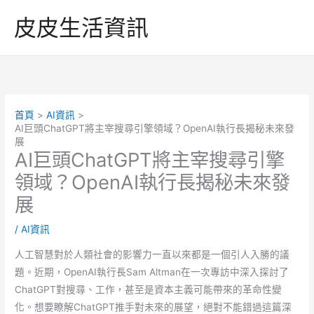
跳
皮皮生活資訊
至
主
要
內
容
首頁
AI資訊
AI巨頭ChatGPT將主宰搜尋引擎領域？OpenAI執行長揭秘未來發
展
AI巨頭ChatGPT將主宰搜尋引擎
領域？OpenAI執行長揭秘未來發
展
/
AI資訊
人工智慧對於人類社會的影響力一直以來都是一個引人入勝的議
題。近期，OpenAI執行長Sam Altman在一次專訪中深入探討了
ChatGPT對搜尋、工作，甚至是資本主義可能帶來的革命性變
化。想要瞭解ChatGPT推手對未來的展望，絕對不能錯過這篇深