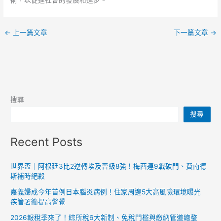
術，以促進社會的發展和進步。
←
上一篇文章
下一篇文章
→
搜尋
搜尋
Recent Posts
世界盃｜阿根廷3比2逆轉埃及晉級8強！梅西連9戰破門、費南德
斯補時絕殺
嘉義婦成今年首例日本腦炎病例！住家周邊5大高風險環境曝光
疾管署籲提高警覺
2026報稅季來了！綜所稅6大新制、免稅門檻與繳納管道總整