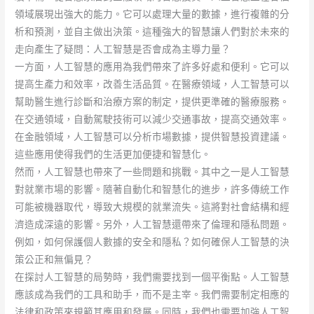
領域展現出強大的能力。它可以處理大量的數據，進行複雜的分
析和預測，並自主做出決策。這種強大的智慧讓人們對於未來的
走向產生了疑問：人工智慧是否會成為主導力量？
一方面，人工智慧的應用為我們帶來了許多好處和便利。它可以
提高生產力和效率，改善生活品質。在醫療領域，人工智慧可以
幫助醫生進行診斷和治療方案的制定，提供更準確的醫療服務。
在交通領域，自動駕駛技術可以減少交通事故，提高交通效率。
在金融領域，人工智慧可以分析市場數據，提供智慧投資建議。
這些應用使得我們的生活更加便捷和智慧化。
然而，人工智慧也帶來了一些問題和挑戰。其中之一是人工智慧
對就業市場的影響。隨著自動化和智慧化的進步，許多傳統工作
可能被機器取代，導致大規模的就業流失。這將對社會結構和經
濟造成深遠的影響。另外，人工智慧還帶來了倫理和隱私問題。
例如，如何保護個人數據的安全和隱私？如何確保人工智慧的決
策公正和無偏見？
在探討人工智慧的局勢時，我們需要找到一個平衡點。人工智慧
應該成為我們的工具和助手，而不是主宰。我們需要制定相應的
法律和政策來規範其應用和發展。同時，我們也需要加強人工智