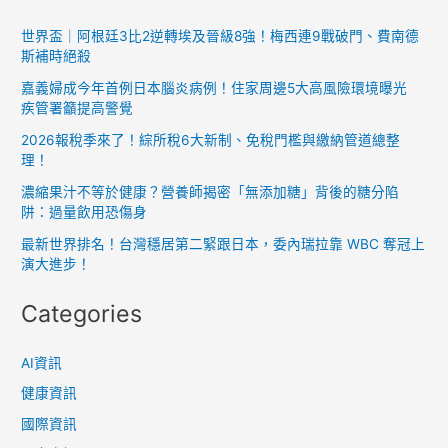
世界盃｜阿根廷3比2逆轉埃及晉級8強！梅西連9戰破門、費南德
斯補時絕殺
嘉義婦成今年首例日本腦炎病例！住家周邊5大高風險環境曝光
疾管署籲提高警覺
2026報稅季來了！綜所稅6大新制、免稅門檻與繳納管道總整
理！
濃縮果汁不等於健康？營養師揭密「無添加糖」背後的糖分陷
阱：過量飲用恐傷身
最新世界排名！台灣穩居第二緊跟日本，委內瑞拉靠 WBC 奪冠上
演大進步！
Categories
AI資訊
健康資訊
國際資訊