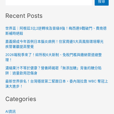
搜尋
Recent Posts
世界盃｜阿根廷3比2逆轉埃及晉級8強！梅西連9戰破門、費南德
斯補時絕殺
嘉義婦成今年首例日本腦炎病例！住家周邊5大高風險環境曝光
疾管署籲提高警覺
2026報稅季來了！綜所稅6大新制、免稅門檻與繳納管道總整
理！
濃縮果汁不等於健康？營養師揭密「無添加糖」背後的糖分陷
阱：過量飲用恐傷身
最新世界排名！台灣穩居第二緊跟日本，委內瑞拉靠 WBC 奪冠上
演大進步！
Categories
AI資訊