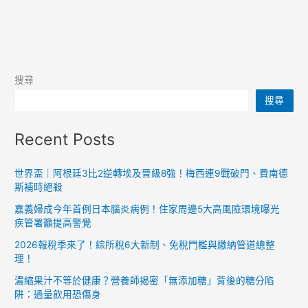
搜尋
搜尋
Recent Posts
世界盃｜阿根廷3比2逆轉埃及晉級8強！梅西連9戰破門、費南德
斯補時絕殺
嘉義婦成今年首例日本腦炎病例！住家周邊5大高風險環境曝光
疾管署籲提高警覺
2026報稅季來了！綜所稅6大新制、免稅門檻與繳納管道總整
理！
濃縮果汁不等於健康？營養師揭密「無添加糖」背後的糖分陷
阱：過量飲用恐傷身