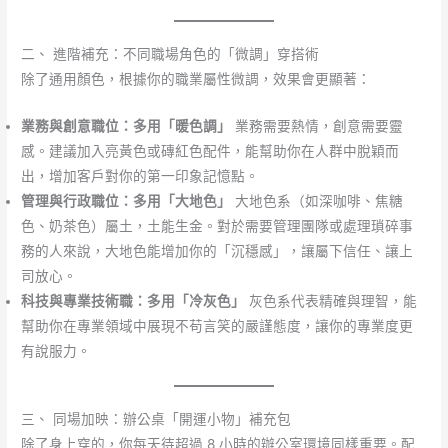
二、 進階補充：不同職場角色的「微調」穿搭術
除了通用顏色，根據你的職業屬性微調，效果會更顯著：
業務與創意職位：多用「暖色調」
業務需要熱情，創意需要靈
感。建議加入亮黃色或磚紅色配件，能幫助你在人群中脫穎而
出，增加客戶對你的第一印象記憶點。
管理與行政職位：多用「大地色」
大地色系（如深咖啡、焦糖
色、奶茶色）屬土，土能生金。對於需要管理團隊或處理瑣碎事
務的人來說，大地色能增加你的「沉穩感」，讓屬下信任、讓上
司放心。
科技與專業技術職：多用「冷灰色」
灰色系代表精確與理智，能
幫助你在專業領域中展現不苟言笑的嚴謹態度，讓你的專業度更
有說服力。
三、 同場加映：辦公桌「開運小物」補充包
除了身上穿的，你每天待超過 8 小時的辦公室環境同樣重要。配