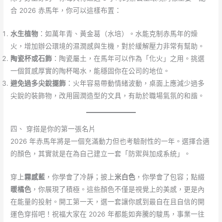
合 2026 赤馬年，你可以這樣布置：
水生植物
：如萬年青、黃金葛（水培）。水能克制赤馬年的燥
火，增加辦公環境的濕潤感與生機，對於緩解壓力非常有幫助。
陶瓷杯或石飾
：陶瓷屬土，在馬年可以作為「化火」之用。挑選
一個質感厚實的陶杯喝水，能穩固你在公司的地位。
避免過多尖銳擺飾
：火年容易帶動情緒波動，桌面上應減少過多
尖銳的裝飾物，改用圓潤造型的文具，有助於職場氣氛的和諧。
四、 穿搭是你的第一張名片
2026 年赤馬年將是一個充滿動力但也考驗耐性的一年。選擇合適
的顏色，其實就是在為自己建立一套「防禦與加成系統」。
穿上
霧感藍
，你學會了冷靜；披上
米白色
，你學會了包容；點綴
暖橘色
，你展現了積極。這些顏色不僅是視覺上的美感，更是內
在能量的投射。開工第一天，選一套讓你感到最自在且自信的開
運色穿搭吧！祝福大家在 2026 年都能如奔騰的駿馬，事業一往