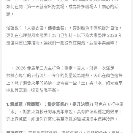
如何在開工第一天就穿出好氣場，成為許多職場人士關心的話
題。
俗話說：「人要衣裝，佛要金裝」，穿對顏色不僅能提升自信，
更能在心理與風水層面上為自己加持。以下為大家整理 2026 年
最強開運色穿搭術，讓我們一起從外在開始，迎接事業巔峰！
一、 2026 赤馬年三大主打色：穩定、貴人、財運一次滿足
根據赤馬年的五行流年，今年的能量較為熾熱，因此在顏色選擇
上，除了迎合火年的熱情，更需要一些「土」與「水」的元素來
中和與沉澱，達到陰陽平衡。
1. 霧感藍（霧霾藍）：穩定事業心，提升決策力
藍色在五行中屬
「水」，對於火氣較旺的赤馬年來說，具有降溫與穩定的效果。
穿上霧感藍，能讓你在繁忙甚至混亂的職場環境中保持冷靜。