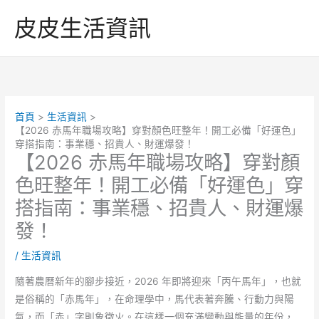
跳
皮皮生活資訊
至
主
要
內
容
首頁
生活資訊
【2026 赤馬年職場攻略】穿對顏色旺整年！開工必備「好運色」
穿搭指南：事業穩、招貴人、財運爆發！
【2026 赤馬年職場攻略】穿對顏
色旺整年！開工必備「好運色」穿
搭指南：事業穩、招貴人、財運爆
發！
/
生活資訊
隨著農曆新年的腳步接近，2026 年即將迎來「丙午馬年」，也就
是俗稱的「赤馬年」，在命理學中，馬代表著奔騰、行動力與陽
氣，而「赤」字則象徵火。在這樣一個充滿變動與能量的年份，