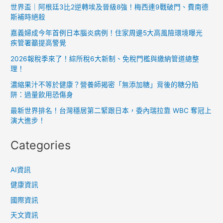
世界盃｜阿根廷3比2逆轉埃及晉級8強！梅西連9戰破門、費南德
斯補時絕殺
嘉義婦成今年首例日本腦炎病例！住家周邊5大高風險環境曝光
疾管署籲提高警覺
2026報稅季來了！綜所稅6大新制、免稅門檻與繳納管道總整
理！
濃縮果汁不等於健康？營養師揭密「無添加糖」背後的糖分陷
阱：過量飲用恐傷身
最新世界排名！台灣穩居第二緊跟日本，委內瑞拉靠 WBC 奪冠上
演大進步！
Categories
AI資訊
健康資訊
國際資訊
天文資訊