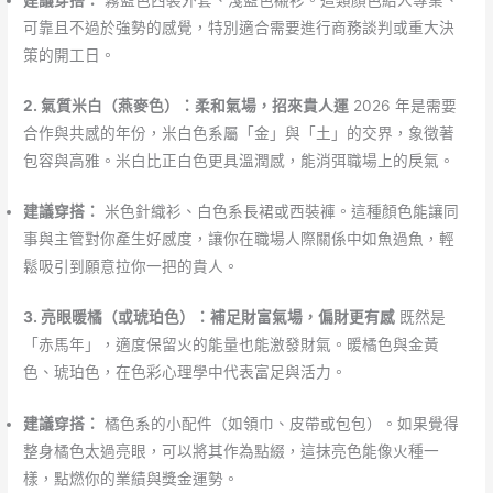
建議穿搭：
霧藍色西裝外套、淺藍色襯衫。這類顏色給人專業、
可靠且不過於強勢的感覺，特別適合需要進行商務談判或重大決
策的開工日。
2. 氣質米白（燕麥色）：柔和氣場，招來貴人運
2026 年是需要
合作與共感的年份，米白色系屬「金」與「土」的交界，象徵著
包容與高雅。米白比正白色更具溫潤感，能消弭職場上的戾氣。
建議穿搭：
米色針織衫、白色系長裙或西裝褲。這種顏色能讓同
事與主管對你產生好感度，讓你在職場人際關係中如魚過魚，輕
鬆吸引到願意拉你一把的貴人。
3. 亮眼暖橘（或琥珀色）：補足財富氣場，偏財更有感
既然是
「赤馬年」，適度保留火的能量也能激發財氣。暖橘色與金黃
色、琥珀色，在色彩心理學中代表富足與活力。
建議穿搭：
橘色系的小配件（如領巾、皮帶或包包）。如果覺得
整身橘色太過亮眼，可以將其作為點綴，這抹亮色能像火種一
樣，點燃你的業績與獎金運勢。