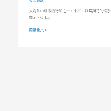
天文資訊
太陽系中耀眼的行星之一，土星，以其獨特的環系
顯示，這 […]
天
閱讀全文 »
象
奇
觀！
土
星
環
消
失
之
謎