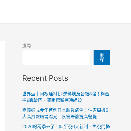
搜尋
搜
尋
Recent Posts
世界盃｜阿根廷3比2逆轉埃及晉級8強！梅西
連9戰破門、費南德斯補時絕殺
嘉義婦成今年首例日本腦炎病例！住家周邊5
大高風險環境曝光 疾管署籲提高警覺
2026報稅季來了！綜所稅6大新制、免稅門檻