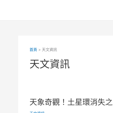
跳
至
主
要
內
容
首頁
天文資訊
天文資訊
天象奇觀！土星環消失之