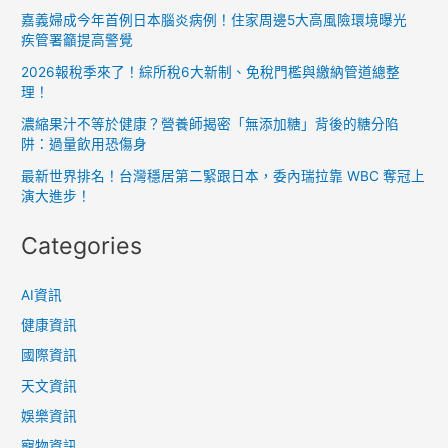
言
嘉義婦成今年首例日本腦炎病例！住家周邊5大高風險環境曝光
論
疾管署籲提高警覺
自
2026報稅季來了！綜所稅6大新制、免稅門檻與繳納管道總整
由
理！
不
濃縮果汁不等於健康？營養師揭密「無添加糖」背後的糖分陷
容
阱：過量飲用恐傷身
侵
最新世界排名！台灣穩居第二緊跟日本，委內瑞拉靠 WBC 奪冠上
犯
演大進步！
Categories
AI資訊
健康資訊
國際資訊
天文資訊
娛樂資訊
寵物資訊