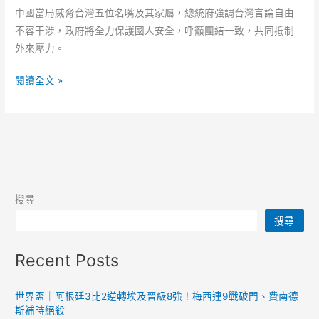
中國當局威脅台灣五位名嘴及其家屬，總統府強調台灣言論自由
不容干涉，政府將全力保護國人安全，呼籲團結一致，共同抵制
外來壓力。
中
閱讀全文 »
國
威
脅
台
灣
媒
搜尋
體
搜尋
人
總
Recent Posts
統
府
強
世界盃｜阿根廷3比2逆轉埃及晉級8強！梅西連9戰破門、費南德
斯補時絕殺
調