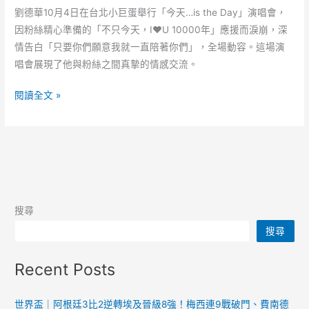
劉德華10月4日在台北小巨蛋舉行「今天…is the Day」演唱會，
因粉絲精心準備的「不只今天，I♥U 10000年」應援而淚崩，深
情告白「只要你們願意我就一直陪著你們」，全場動容。這場演
唱會展現了他與粉絲之間真摯的情感交流。
劉
閱讀全文 »
德
華
演
唱
會
驚
搜尋
見
搜尋
粉
絲
Recent Posts
「不
朽
愛
世界盃｜阿根廷3比2逆轉埃及晉級8強！梅西連9戰破門、費南德