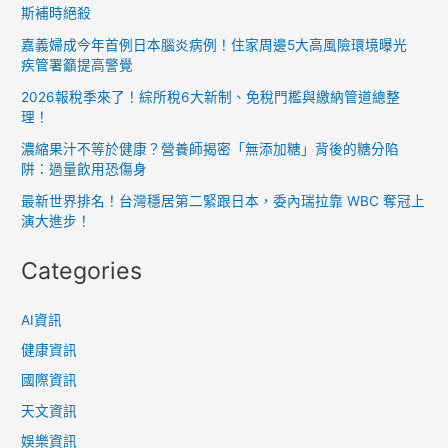
斯補時絕殺
意」！
深
嘉義婦成今年首例日本腦炎病例！住家周邊5大高風險環境曝光
情
疾管署籲提高警覺
告
2026報稅季來了！綜所稅6大新制、免稅門檻與繳納管道總整
白
理！
引
濃縮果汁不等於健康？營養師揭密「無添加糖」背後的糖分陷
全
阱：過量飲用恐傷身
場
最新世界排名！台灣穩居第二緊跟日本，委內瑞拉靠 WBC 奪冠上
淚
演大進步！
崩
Categories
AI資訊
健康資訊
國際資訊
天文資訊
娛樂資訊