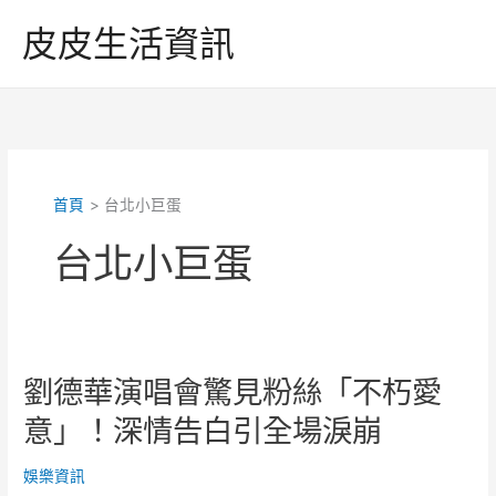
跳
皮皮生活資訊
至
主
要
內
容
首頁
台北小巨蛋
台北小巨蛋
劉德華演唱會驚見粉絲「不朽愛
意」！深情告白引全場淚崩
娛樂資訊