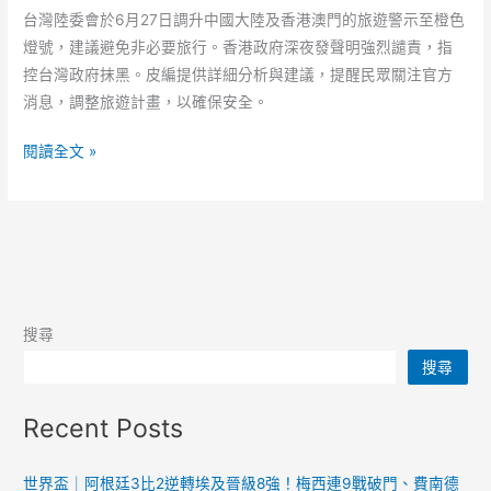
台灣陸委會於6月27日調升中國大陸及香港澳門的旅遊警示至橙色
燈號，建議避免非必要旅行。香港政府深夜發聲明強烈譴責，指
控台灣政府抹黑。皮編提供詳細分析與建議，提醒民眾關注官方
消息，調整旅遊計畫，以確保安全。
台
閱讀全文 »
灣
調
升
陸
港
澳
搜尋
旅
搜尋
遊
警
Recent Posts
示
港
府
世界盃｜阿根廷3比2逆轉埃及晉級8強！梅西連9戰破門、費南德