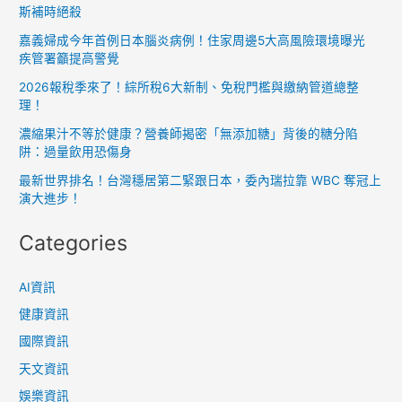
斯補時絕殺
深
夜
嘉義婦成今年首例日本腦炎病例！住家周邊5大高風險環境曝光
發
疾管署籲提高警覺
聲
2026報稅季來了！綜所稅6大新制、免稅門檻與繳納管道總整
明
理！
強
濃縮果汁不等於健康？營養師揭密「無添加糖」背後的糖分陷
烈
阱：過量飲用恐傷身
譴
最新世界排名！台灣穩居第二緊跟日本，委內瑞拉靠 WBC 奪冠上
責
演大進步！
Categories
AI資訊
健康資訊
國際資訊
天文資訊
娛樂資訊