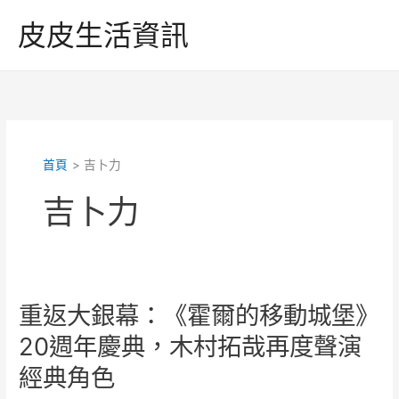
跳
皮皮生活資訊
至
主
要
內
容
首頁
吉卜力
吉卜力
重返大銀幕：《霍爾的移動城堡》
20週年慶典，木村拓哉再度聲演
經典角色