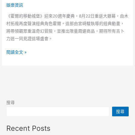
娛樂資訊
《霍爾的移動城堡》迎來20週年慶典，8月22日重返大銀幕，由木
村拓哉再度聲演經典角色霍爾。這部由宮崎駿執導的經典動畫，
將帶領觀眾重溫奇幻冒險，並推出限量周邊商品，期待所有吉卜
力迷一同見證這場盛會。
重
閱讀全文 »
返
大
銀
幕：
《霍
爾
搜尋
的
搜尋
移
動
Recent Posts
城
堡》